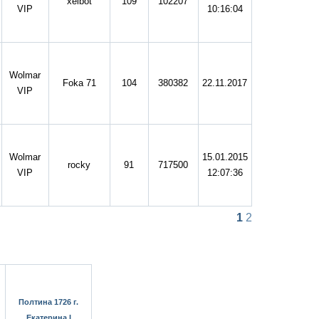
xelbot
109
102207
VIP
10:16:04
Wolmar
Foka 71
104
380382
22.11.2017
VIP
Wolmar
15.01.2015
rocky
91
717500
VIP
12:07:36
1
2
Полтина 1726 г.
Екатерина I