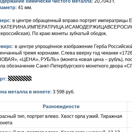
одержание химически чистого металла:
20,7043 г.
иаметр:
41 мм.
верс:
в центре обращенный вправо портрет императрицы Е
ЕКАТЕРИНА.ИМПЕРАТРИЦА.ИСАМОДЕРЖИЦАВСЕРОСИСКАЯ.
ероссийская). По краю монеты зубчатый ободок.
еверс:
в центре упрощённое изображение Герба Российской
енчанный тремя коронами. Слева вверху год чеканки «172
ОВАЯ», «ЦЕНА», РУБЛЬ» (монета новая цена – рубль), пос
ла обозначение Санкт-Петербургского монетного двора «СП
урт:
ена металла в монете:
3 598 руб.
Разновидности
расный тип, портрет влево. Хвост орла узкий. Тиражная
онета