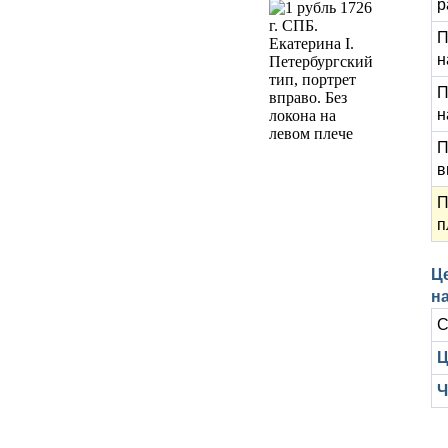
р
П
н
П
н
П
в
П
п
Це
н
С
Ц
Ч