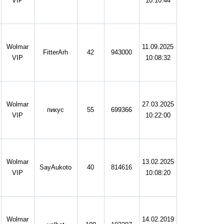
VIP
10:10:44
Wolmar
11.09.2025
FitterArh
42
943000
VIP
10:08:32
Wolmar
27.03.2025
пикус
55
699366
VIP
10:22:00
Wolmar
13.02.2025
SayAukoto
40
814616
VIP
10:08:20
Wolmar
14.02.2019