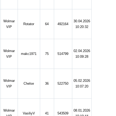
Wolmar
30.04.2026
Rotator
64
492164
VIP
10:20:32
Wolmar
02.04.2026
makc1971
75
514799
VIP
10:09:28
Wolmar
05.02.2026
Chelse
36
522750
VIP
10:07:20
Wolmar
08.01.2026
VasiliyV
41
543509