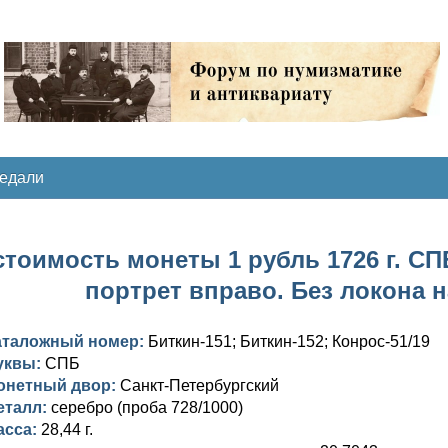
медали
тоимость монеты 1 рубль 1726 г. СПБ
портрет вправо. Без локона 
аталожный номер:
Биткин-151; Биткин-152; Конрос-51/19
уквы:
СПБ
онетный двор:
Санкт-Петербургский
еталл:
серебро (проба 728/1000)
асса:
28,44 г.