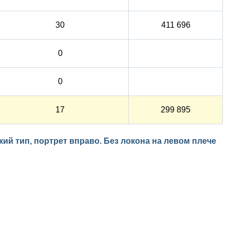
30
411 696
0
0
17
299 895
кий тип, портрет вправо. Без локона на левом плече