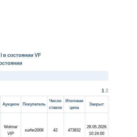
 I в состоянии
VF
остоянии
1
2
Число
Итоговая
Аукцион
Покупатель
Закрыт
ставок
цена
Wolmar
28.05.2026
surfer2008
42
473832
VIP
10:24:00