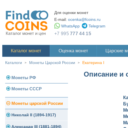
Для оценки монет
E-mail:
ocenka@fcoins.ru
WhatsApp
Telegram
Каталог монет и цен
+7 995
777 44 15
Каталог монет
Оценка монет
Царские 
Каталоги
Монеты Царской России
Екатерина I
>
>
Описание и с
Монеты РФ
Монеты СССР
Современная Россия
К
Монеты 1991-1993 гг.
Погодовка СССР
Монеты царской России
Б
М
Памятные и юбилейные
Монеты 1958 года
Николай II (1894-1917)
М
М
Золотые червонцы
Александр III (1881-1894)
Золото