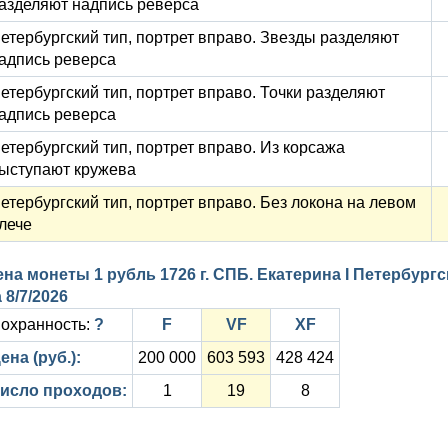
азделяют надпись реверса
етербургский тип, портрет вправо. Звезды разделяют
адпись реверса
етербургский тип, портрет вправо. Точки разделяют
адпись реверса
етербургский тип, портрет вправо. Из корсажа
ыступают кружева
етербургский тип, портрет вправо. Без локона на левом
лече
на монеты 1 рубль 1726 г. СПБ. Екатерина I Петербургс
а
8/7/2026
охранность:
?
F
VF
XF
ена (руб.):
200 000
603 593
428 424
исло проходов:
1
19
8