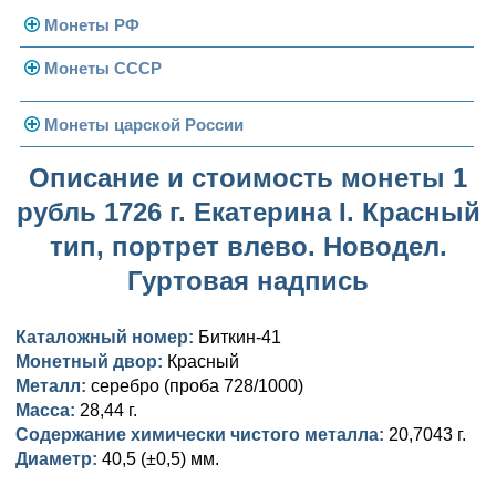
Монеты РФ
Монеты СССР
Современная Россия
Монеты 1991-1993 гг.
Погодовка СССР
Монеты царской России
Памятные и юбилейные
Монеты 1958 года
Николай II (1894-1917)
Описание и стоимость монеты 1
рубль 1726 г. Екатерина I. Красный
Золотые червонцы
Александр III (1881-1894)
Золото
тип, портрет влево. Новодел.
Памятные и юбилейные
Александр II (1855-1881)
Серебро
Золото
Гуртовая надпись
Николай I (1825-1855)
Медь
Серебро
Золото
Каталожный номер:
Биткин-41
Александр I (1801-1825)
Германская оккупация
Медь
Серебро
Платина, золото
Монетный двор:
Красный
Металл:
серебро (проба 728/1000)
Павел I (1796-1801)
Для Финляндии
Для Финляндии
Медь
Серебро
Золото
Масса:
28,44 г.
Содержание химически чистого металла:
20,7043 г.
Екатерина II (1762-1796)
Памятные и донативные
Памятные и донативные
Для Финляндии
Медь
Серебро
Золото
Диаметр:
40,5 (±0,5) мм.
Петр III (1762)
Памятные и донативные
Для Грузии
Медь
Серебро
Золото