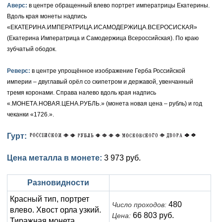
Аверс:
в центре обращенный влево портрет императрицы Екатерины.
Елизавета I (1741-1762)
Вдоль края монеты надпись
Русско-Польские
Для Грузии
Медь
Серебро
«ЕКАТЕРИНА.ИМПЕРАТРИЦА.ИСАМОДЕРЖИЦА.ВСЕРОСИСКАЯ»
Иоанн Антонович (1740-1741)
Для Польши
Для Польши
Медь
Золото
(Екатерина Императрица и Самодержица Всероссийская). По краю
зубчатый ободок.
Анна Иоанновна (1730-1740)
Памятные и донативные
Сибирские монеты
Серебро
Реверс:
в центре упрощённое изображение Герба Российской
Петр II (1727-1730)
Для Молдавии и Валахии
Медь
империи – двуглавый орёл со скипетром и державой, увенчанный
тремя коронами. Справа налево вдоль края надпись
Екатерина I (1725-1727)
Таврические монеты
Для Пруссии
«.МОНЕТА.НОВАЯ.ЦЕНА.РУБЛЬ.» (монета новая цена – рубль) и год
чеканки «1726.».
Петр I (1682-1725)
Ливонезы
Гурт:
Альбертусталер
Золото
Цена металла в монете:
3 973 руб.
Серебро
Медь
Разновидности
Красный тип, портрет
Для Речи Посполитой
480
Число проходов:
влево. Хвост орла узкий.
66 803 руб.
Цена:
Тиражная монета