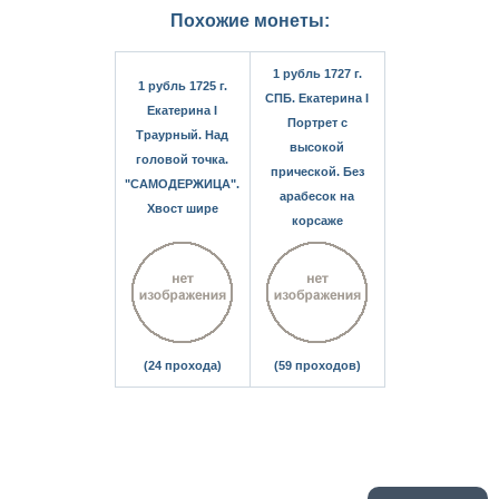
Похожие монеты:
1 рубль 1727 г.
1 рубль 1725 г.
СПБ. Екатерина I
Екатерина I
Портрет с
Траурный. Над
высокой
головой точка.
прической. Без
"САМОДЕРЖИЦА".
арабесок на
Хвост шире
корсаже
(24 прохода)
(59 проходов)