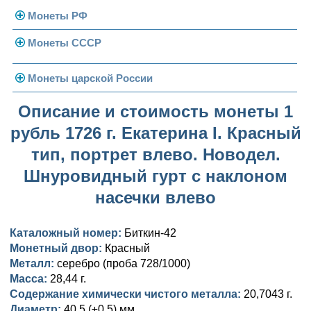
Монеты РФ
Монеты СССР
Современная Россия
Монеты 1991-1993 гг.
Погодовка СССР
Монеты царской России
Памятные и юбилейные
Монеты 1958 года
Николай II (1894-1917)
Описание и стоимость монеты 1
рубль 1726 г. Екатерина I. Красный
Золотые червонцы
Александр III (1881-1894)
Золото
тип, портрет влево. Новодел.
Памятные и юбилейные
Александр II (1855-1881)
Серебро
Золото
Шнуровидный гурт с наклоном
Николай I (1825-1855)
Медь
Серебро
Золото
насечки влево
Александр I (1801-1825)
Германская оккупация
Медь
Серебро
Платина, золото
Каталожный номер:
Биткин-42
Монетный двор:
Красный
Павел I (1796-1801)
Для Финляндии
Для Финляндии
Медь
Серебро
Золото
Металл:
серебро (проба 728/1000)
Екатерина II (1762-1796)
Памятные и донативные
Памятные и донативные
Для Финляндии
Медь
Серебро
Золото
Масса:
28,44 г.
Содержание химически чистого металла:
20,7043 г.
Петр III (1762)
Памятные и донативные
Для Грузии
Медь
Серебро
Золото
Диаметр:
40,5 (±0,5) мм.