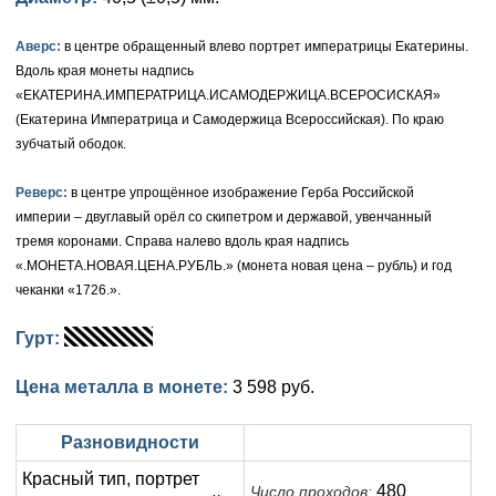
Елизавета I (1741-1762)
Русско-Польские
Для Грузии
Медь
Серебро
Аверс:
в центре обращенный влево портрет императрицы Екатерины.
Вдоль края монеты надпись
Иоанн Антонович (1740-1741)
Для Польши
Для Польши
Медь
Золото
«ЕКАТЕРИНА.ИМПЕРАТРИЦА.ИСАМОДЕРЖИЦА.ВСЕРОСИСКАЯ»
(Екатерина Императрица и Самодержица Всероссийская). По краю
Анна Иоанновна (1730-1740)
Памятные и донативные
Сибирские монеты
Серебро
зубчатый ободок.
Петр II (1727-1730)
Для Молдавии и Валахии
Медь
Реверс:
в центре упрощённое изображение Герба Российской
империи – двуглавый орёл со скипетром и державой, увенчанный
Екатерина I (1725-1727)
Таврические монеты
Для Пруссии
тремя коронами. Справа налево вдоль края надпись
Петр I (1682-1725)
Ливонезы
«.МОНЕТА.НОВАЯ.ЦЕНА.РУБЛЬ.» (монета новая цена – рубль) и год
чеканки «1726.».
Альбертусталер
Золото
Гурт:
Серебро
Цена металла в монете:
3 598 руб.
Медь
Разновидности
Для Речи Посполитой
Красный тип, портрет
480
Число проходов: