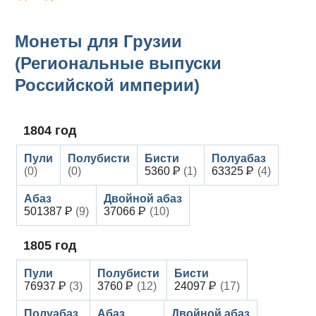
Монеты для Грузии
(Региональные выпуски
Российской империи)
1804
год
(0)
(0)
5360
(1)
63325
(4)
501387
(9)
37066
(10)
1805
год
76937
(3)
3760
(12)
24097
(17)