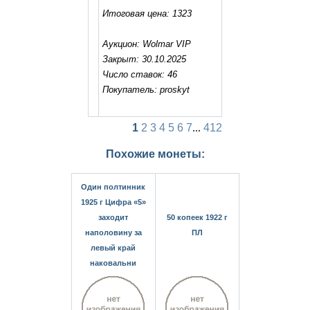
Итоговая цена: 1323
Аукцион: Wolmar VIP
Закрыт: 30.10.2025
Число ставок: 46
Покупатель: proskyt
1
2
3
4
5
6
7
...
412
Похожие монеты:
Один полтинник
1925 г Цифра «5»
заходит
50 копеек 1922 г
наполовину за
ПЛ
левый край
наковальни