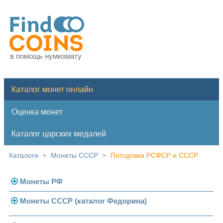
в помощь нумизмату
Каталог монет онлайн
Оценка монет
Каталог царских медалей
Каталоги
Монеты СССР
Погодовка РСФСР и СССР
>
>
Монеты РФ
Монеты СССР (каталог Федорина)
Современная Россия
Монеты 1991-1993 гг.