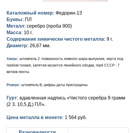
Анна Иоанновна (1730-1740)
Памятные и донативные
Сибирские монеты
Серебро
Каталожный номер:
Федорин-13
Петр II (1727-1730)
Для Молдавии и Валахии
Медь
Буквы:
ПЛ
Металл:
серебро (проба 900)
Екатерина I (1725-1727)
Таврические монеты
Для Пруссии
Масса:
10 г.
Содержание химически чистого металла:
9 г.
Петр I (1682-1725)
Ливонезы
Диаметр:
26,67 мм.
Альбертусталер
Золото
Аверс:
штемпель 2. поверхность земного шара выпуклая, черта под
Серебро
гербом тонкая, запятая касается линейного ободка, герб СССР - 7
витков ленты.
Медь
Реверс:
штемпель В, цифры даты приспущены.
Для Речи Посполитой
Гурт:
вдавленная надпись «Чистого серебра 9 грамм
(2 З. 10,5 Д.) ПЛ».
Цена металла в монете:
1 564 руб.
Разновидности