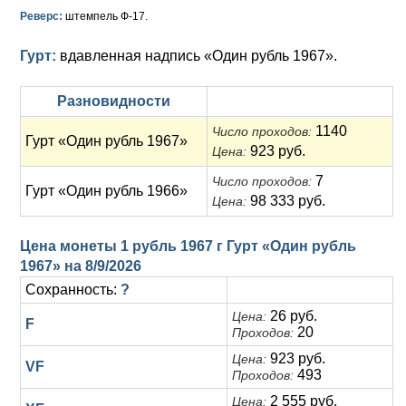
Анна Иоанновна (1730-1740)
Памятные и донативные
Сибирские монеты
Серебро
Реверс:
штемпель Ф-17.
Петр II (1727-1730)
Для Молдавии и Валахии
Медь
Гурт:
вдавленная надпись «Один рубль 1967».
Екатерина I (1725-1727)
Таврические монеты
Для Пруссии
Разновидности
Петр I (1682-1725)
Ливонезы
1140
Число проходов:
Гурт «Один рубль 1967»
923 руб.
Цена:
Альбертусталер
Золото
7
Число проходов:
Гурт «Один рубль 1966»
Серебро
98 333 руб.
Цена:
Медь
Цена монеты 1 рубль 1967 г Гурт «Один рубль
1967» на
8/9/2026
Для Речи Посполитой
Сохранность:
?
26 руб.
Цена:
F
20
Проходов:
923 руб.
Цена:
VF
493
Проходов:
2 555 руб.
Цена: