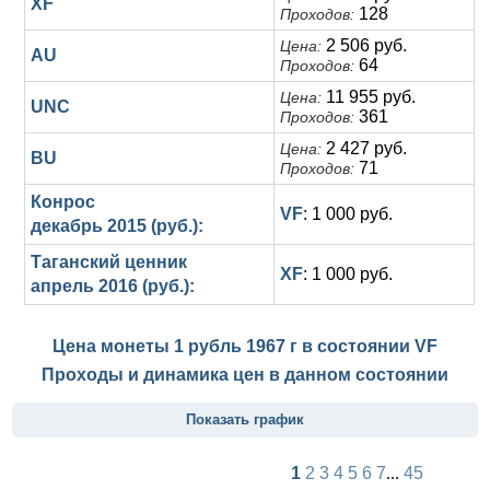
XF
128
Проходов:
2 506 руб.
Цена:
AU
64
Проходов:
11 955 руб.
Цена:
UNC
361
Проходов:
2 427 руб.
Цена:
BU
71
Проходов:
Конрос
VF
: 1 000 руб.
декабрь 2015 (руб.):
Таганский ценник
XF
: 1 000 руб.
апрель 2016 (руб.):
Цена монеты 1 рубль 1967 г в состоянии
VF
Проходы и динамика цен в данном состоянии
Показать график
1
2
3
4
5
6
7
...
45