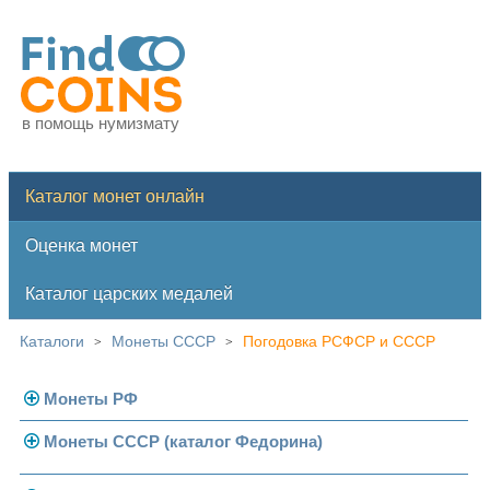
в помощь нумизмату
Каталог монет онлайн
Оценка монет
Каталог царских медалей
Каталоги
Монеты СССР
Погодовка РСФСР и СССР
>
>
Монеты РФ
Монеты СССР (каталог Федорина)
Современная Россия
Монеты 1991-1993 гг.