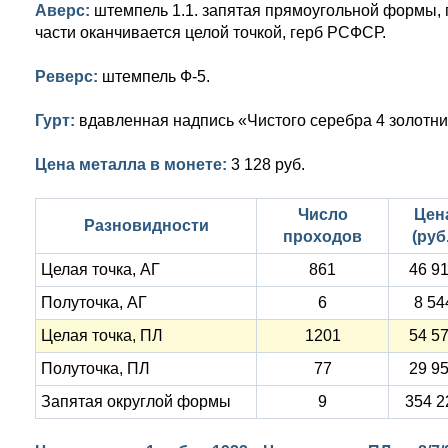
Аверс:
штемпель 1.1. запятая прямоугольной формы, 
части оканчивается целой точкой, герб РСФСР.
Реверс:
штемпель Ф-5.
Гурт:
вдавленная надпись «Чистого серебра 4 золотник
Цена металла в монете:
3 128 руб.
Число
Цен
Разновидности
проходов
(руб.
Целая точка, АГ
861
46 9
Полуточка, АГ
6
8 54
Целая точка, ПЛ
1201
54 5
Полуточка, ПЛ
77
29 9
Запятая округлой формы
9
354 2