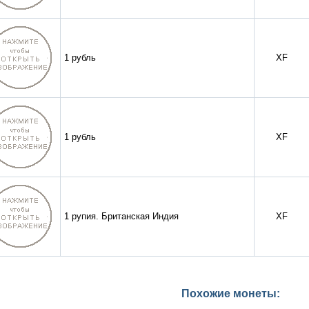
1 рубль
XF
1 рубль
XF
1 рупия. Британская Индия
XF
Похожие монеты: