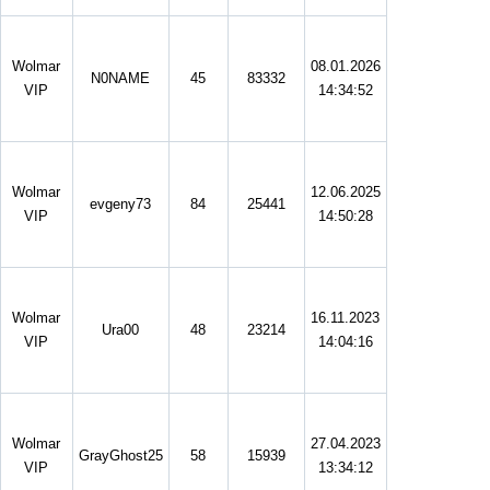
Wolmar
08.01.2026
N0NAME
45
83332
VIP
14:34:52
Wolmar
12.06.2025
evgeny73
84
25441
VIP
14:50:28
Wolmar
16.11.2023
Ura00
48
23214
VIP
14:04:16
Wolmar
27.04.2023
GrayGhost25
58
15939
VIP
13:34:12