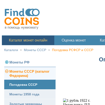
в помощь нумизмату
Каталог монет онлайн
Оценка монет
Ка
Каталоги
Монеты СССР
Погодовка РСФСР и СССР
>
>
Оп
Монеты РФ
Монеты СССР (каталог
Современная Россия
Федорина)
Монеты 1991-1993 гг.
Погодовка СССР
Памятные и юбилейные
Монеты 1958 года
Золотые червонцы