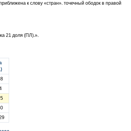
приближена к слову «стран». точечный ободок в правой
а 21 доля (ПЛ).».
а
)
18
4
75
50
29