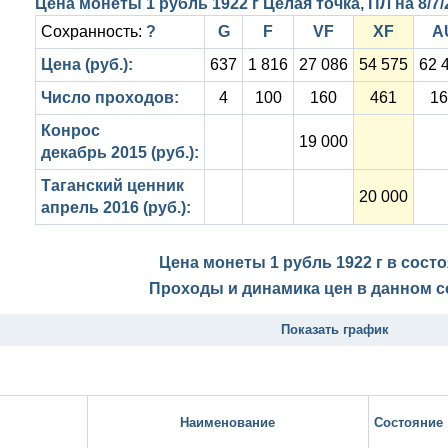
Цена монеты 1 рубль 1922 г Целая точка, ПЛ на
8/7
Сохранность:
?
G
F
VF
XF
A
Цена (руб.):
637
1 816
27 086
54 575
62 
Число проходов:
4
100
160
461
16
Конрос
19 000
декабрь 2015 (руб.):
Таганский ценник
20 000
апрель 2016 (руб.):
Цена монеты 1 рубль 1922 г в сост
Проходы и динамика цен в данном с
Показать график
Наименование
Состояние