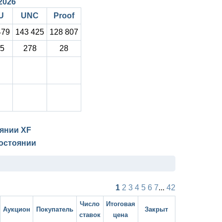
/2026
U
UNC
Proof
479
143 425
128 807
5
278
28
оянии
XF
остоянии
1
2
3
4
5
6
7
...
42
Число
Итоговая
Аукцион
Покупатель
Закрыт
ставок
цена