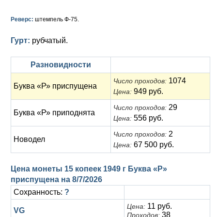
Анна Иоанновна (1730-1740)
Памятные и донативные
Сибирские монеты
Серебро
Реверс:
штемпель Ф-75.
Петр II (1727-1730)
Для Молдавии и Валахии
Медь
Гурт:
рубчатый.
Екатерина I (1725-1727)
Таврические монеты
Для Пруссии
Петр I (1682-1725)
Ливонезы
Разновидности
1074
Число проходов:
Альбертусталер
Золото
Буква «Р» приспущена
949 руб.
Цена:
Серебро
29
Число проходов:
Буква «Р» приподнята
556 руб.
Цена:
Медь
2
Число проходов:
Новодел
Для Речи Посполитой
67 500 руб.
Цена:
Цена монеты 15 копеек 1949 г Буква «Р»
приспущена на
8/7/2026
Сохранность:
?
11 руб.
Цена:
VG
38
Проходов: