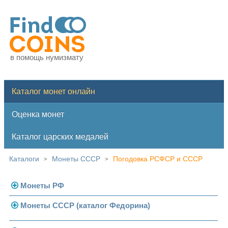
в помощь нумизмату
Каталог монет онлайн
Оценка монет
Каталог царских медалей
Каталоги
Монеты СССР
Погодовка РСФСР и СССР
>
>
Монеты РФ
Монеты СССР (каталог Федорина)
Современная Россия
Монеты 1991-1993 гг.