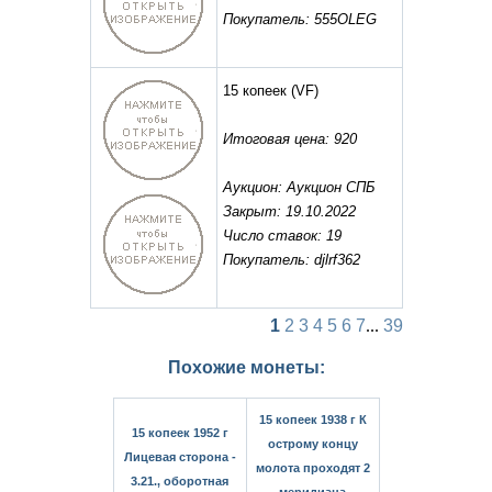
Покупатель: 555OLEG
15 копеек
(VF)
Итоговая цена: 920
Аукцион: Аукцион СПБ
Закрыт: 19.10.2022
Число ставок: 19
Покупатель: djlrf362
1
2
3
4
5
6
7
...
39
Похожие монеты:
15 копеек 1938 г К
15 копеек 1952 г
острому концу
Лицевая сторона -
молота проходят 2
3.21., оборотная