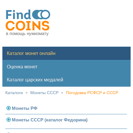
в помощь нумизмату
Каталог монет онлайн
Оценка монет
Каталог царских медалей
Каталоги
Монеты СССР
Погодовка РСФСР и СССР
>
>
Монеты РФ
Монеты СССР (каталог Федорина)
Современная Россия
Монеты 1991-1993 гг.