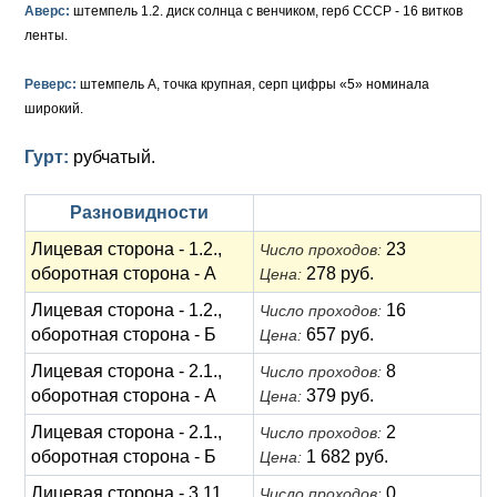
Анна Иоанновна (1730-1740)
Памятные и донативные
Сибирские монеты
Серебро
Аверс:
штемпель 1.2. диск солнца с венчиком, герб СССР - 16 витков
ленты.
Петр II (1727-1730)
Для Молдавии и Валахии
Медь
Реверс:
штемпель А, точка крупная, серп цифры «5» номинала
Екатерина I (1725-1727)
Таврические монеты
Для Пруссии
широкий.
Петр I (1682-1725)
Ливонезы
Гурт:
рубчатый.
Альбертусталер
Золото
Разновидности
Серебро
Лицевая сторона - 1.2.,
23
Число проходов:
оборотная сторона - А
278 руб.
Цена:
Медь
Лицевая сторона - 1.2.,
16
Число проходов:
Для Речи Посполитой
оборотная сторона - Б
657 руб.
Цена:
Лицевая сторона - 2.1.,
8
Число проходов:
оборотная сторона - А
379 руб.
Цена:
Лицевая сторона - 2.1.,
2
Число проходов:
оборотная сторона - Б
1 682 руб.
Цена:
Лицевая сторона - 3.11.,
0
Число проходов: