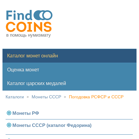
в помощь нумизмату
Каталог монет онлайн
Оценка монет
Каталог царских медалей
Каталоги
Монеты СССР
Погодовка РСФСР и СССР
>
>
Монеты РФ
Монеты СССР (каталог Федорина)
Современная Россия
Монеты 1991-1993 гг.