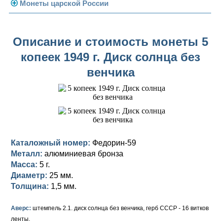
Погодовка СССР
Монеты царской России
Памятные и юбилейные
Монеты 1958 года
Николай II (1894-1917)
Описание и стоимость монеты 5
Золотые червонцы
Александр III (1881-1894)
Золото
копеек 1949 г. Диск солнца без
Памятные и юбилейные
Александр II (1855-1881)
Серебро
Золото
венчика
Николай I (1825-1855)
Медь
Серебро
Золото
Александр I (1801-1825)
Германская оккупация
Медь
Серебро
Платина, золото
Павел I (1796-1801)
Для Финляндии
Для Финляндии
Медь
Серебро
Золото
Каталожный номер:
Федорин-59
Екатерина II (1762-1796)
Памятные и донативные
Памятные и донативные
Для Финляндии
Медь
Серебро
Золото
Металл:
алюминиевая бронза
Масса:
5 г.
Петр III (1762)
Памятные и донативные
Для Грузии
Медь
Серебро
Золото
Диаметр:
25 мм.
Елизавета I (1741-1762)
Русско-Польские
Для Грузии
Медь
Серебро
Толщина:
1,5 мм.
Иоанн Антонович (1740-1741)
Для Польши
Для Польши
Медь
Золото
Аверс:
штемпель 2.1. диск солнца без венчика, герб СССР - 16 витков
ленты.