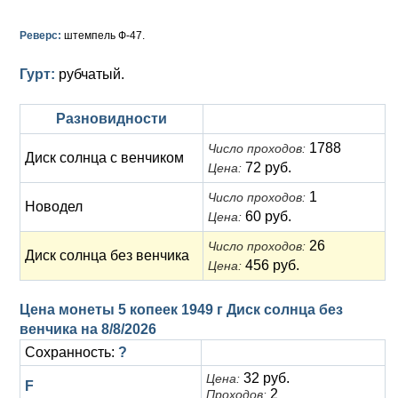
Анна Иоанновна (1730-1740)
Памятные и донативные
Сибирские монеты
Серебро
Реверс:
штемпель Ф-47.
Петр II (1727-1730)
Для Молдавии и Валахии
Медь
Гурт:
рубчатый.
Екатерина I (1725-1727)
Таврические монеты
Для Пруссии
Петр I (1682-1725)
Ливонезы
Разновидности
1788
Число проходов:
Альбертусталер
Золото
Диск солнца с венчиком
72 руб.
Цена:
Серебро
1
Число проходов:
Новодел
60 руб.
Цена:
Медь
26
Число проходов:
Диск солнца без венчика
Для Речи Посполитой
456 руб.
Цена:
Цена монеты 5 копеек 1949 г Диск солнца без
венчика на
8/8/2026
Сохранность:
?
32 руб.
Цена:
F
2
Проходов: