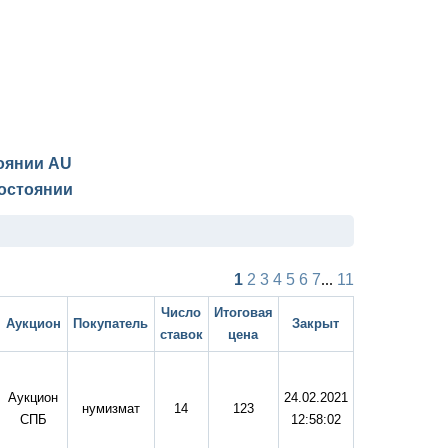
тоянии
AU
остоянии
1
2
3
4
5
6
7
...
11
Число
Итоговая
Аукцион
Покупатель
Закрыт
ставок
цена
Аукцион
24.02.2021
нумизмат
14
123
СПБ
12:58:02