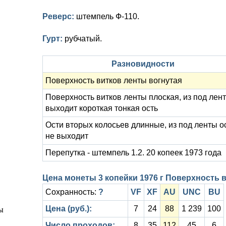
Реверс:
штемпель Ф-110.
Гурт:
рубчатый.
Разновидности
Поверхность витков ленты вогнутая
Поверхность витков ленты плоская, из под лен
выходит короткая тонкая ость
Ости вторых колосьев длинные, из под ленты о
не выходит
Перепутка - штемпель 1.2. 20 копеек 1973 года
Цена монеты 3 копейки 1976 г Поверхность 
Сохранность:
?
VF
XF
AU
UNC
BU
Цена (руб.):
7
24
88
1 239
100
Число проходов:
8
35
112
45
6