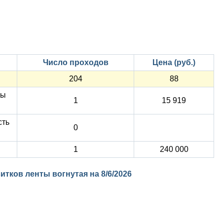
Число проходов
Цена (руб.)
204
88
ты
1
15 919
сть
0
1
240 000
витков ленты вогнутая на
8/6/2026