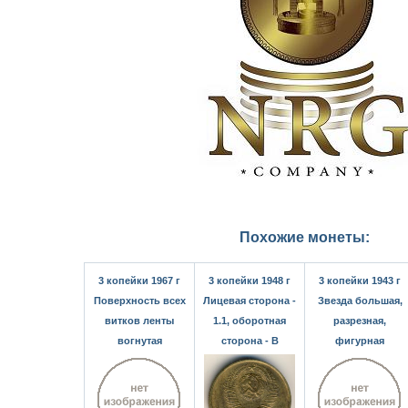
Похожие монеты:
3 копейки 1967 г
3 копейки 1948 г
3 копейки 1943 г
Поверхность всех
Лицевая сторона -
Звезда большая,
витков ленты
1.1, оборотная
разрезная,
вогнутая
сторона - В
фигурная