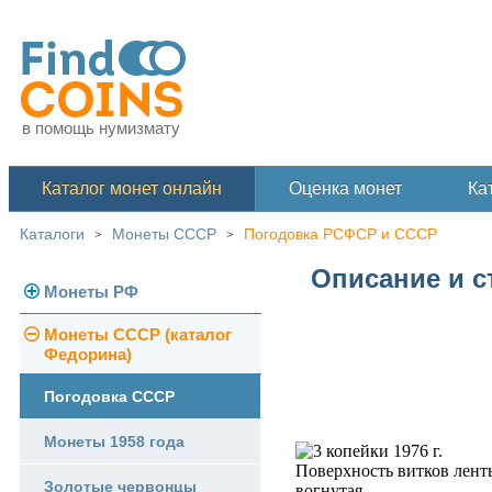
в помощь нумизмату
Каталог монет онлайн
Оценка монет
Ка
Каталоги
Монеты СССР
Погодовка РСФСР и СССР
>
>
Описание и с
Монеты РФ
Монеты СССР (каталог
Современная Россия
Федорина)
Монеты 1991-1993 гг.
Погодовка СССР
Памятные и юбилейные
Монеты 1958 года
Золотые червонцы