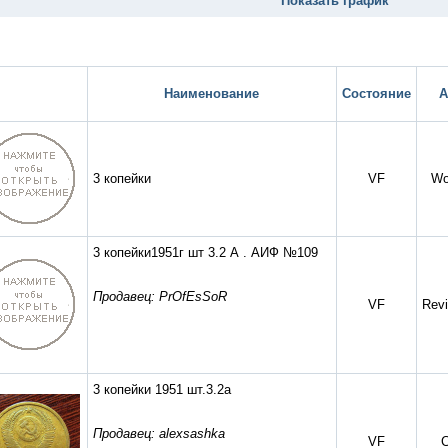
Показать график
Наименование
Состояние
А
3 копейки
VF
Wo
3 копейки1951г шт 3.2 А . АИФ №109
Продавец: PrOfEsSoR
VF
Revi
3 копейки 1951 шт.3.2а
Продавец: alexsashka
VF
C