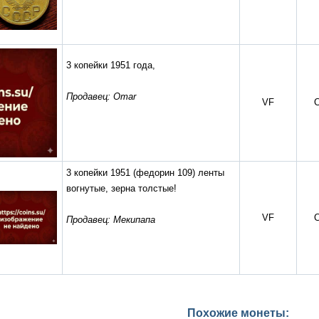
3 копейки 1951 года,
Продавец: Omar
VF
C
3 копейки 1951 (федорин 109) ленты
вогнутые, зерна толстые!
VF
C
Продавец: Мекипапа
Похожие монеты: