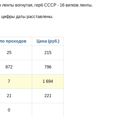
в ленты вогнутая, герб СССР - 16 витков ленты.
, цифры даты расставлены.
ло проходов
Цена (руб.)
25
215
872
796
7
1 694
21
221
0