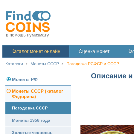
в помощь нумизмату
Каталог монет онлайн
Оценка монет
Ка
Каталоги
Монеты СССР
Погодовка РСФСР и СССР
>
>
Описание и 
Монеты РФ
Монеты СССР (каталог
Современная Россия
Федорина)
Монеты 1991-1993 гг.
Погодовка СССР
Памятные и юбилейные
Монеты 1958 года
Золотые червонцы