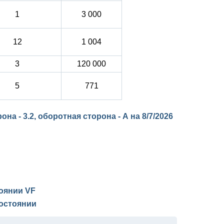
1
3 000
12
1 004
3
120 000
5
771
она - 3.2, оборотная сторона - А на
8/7/2026
тоянии
VF
остоянии