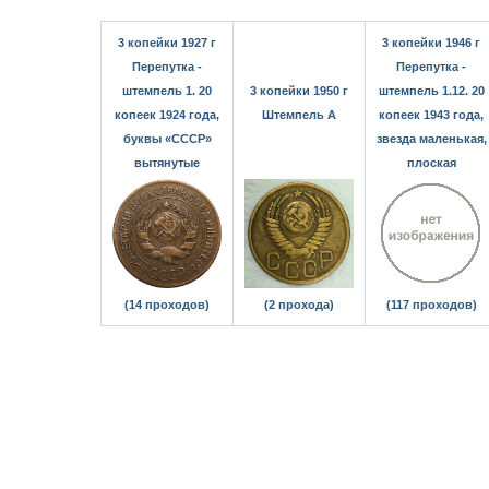
3 копейки 1927 г
3 копейки 1946 г
Перепутка -
Перепутка -
штемпель 1. 20
3 копейки 1950 г
штемпель 1.12. 20
копеек 1924 года,
Штемпель А
копеек 1943 года,
буквы «СССР»
звезда маленькая,
вытянутые
плоская
(14 проходов)
(2 прохода)
(117 проходов)