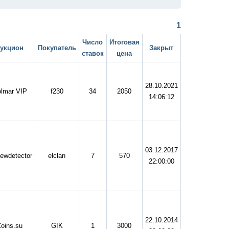
1
Число
Итоговая
укцион
Покупатель
Закрыт
ставок
цена
28.10.2021
lmar VIP
f230
34
2050
14:06:12
03.12.2017
ewdetector
elclan
7
570
22:00:00
22.10.2014
oins.su
GIK
1
3000