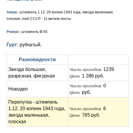
Анна Иоанновна (1730-1740)
Памятные и донативные
Сибирские монеты
Серебро
Аверс:
штемпель 1.12. 20 копеек 1943 года, звезда маленькая,
Петр II (1727-1730)
Для Молдавии и Валахии
Медь
плоская, герб СССР - 11 витков ленты.
Екатерина I (1725-1727)
Таврические монеты
Для Пруссии
Реверс:
штемпель Ф-55.
Петр I (1682-1725)
Ливонезы
Гурт:
рубчатый.
Альбертусталер
Золото
Разновидности
Серебро
Звезда большая,
1239
Число проходов:
разрезная, фигурная
1 286 руб.
Медь
Цена:
0
Число проходов:
Для Речи Посполитой
Новодел
руб.
Цена:
Перепутка - штемпель
1.12. 20 копеек 1943 года,
6
Число проходов:
звезда маленькая,
765 руб.
Цена:
плоская