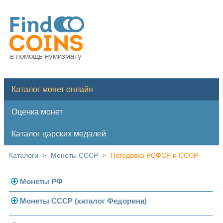
в помощь нумизмату
Каталог монет онлайн
Оценка монет
Каталог царских медалей
Каталоги
Монеты СССР
Погодовка РСФСР и СССР
>
>
Монеты РФ
Монеты СССР (каталог Федорина)
Современная Россия
Монеты 1991-1993 гг.