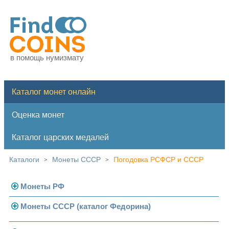
в помощь нумизмату
Каталог монет онлайн
Оценка монет
Каталог царских медалей
Каталоги
Монеты СССР
Погодовка РСФСР и СССР
>
>
Монеты РФ
Монеты СССР (каталог Федорина)
Современная Россия
Монеты 1991-1993 гг.