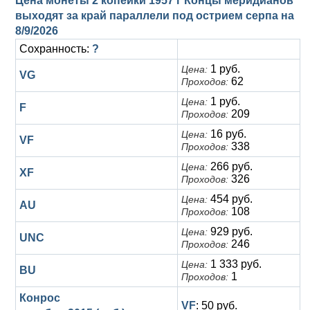
Цена монеты 2 копейки 1957 г Концы меридианов
выходят за край параллели под острием серпа на
8/9/2026
Сохранность:
?
1 руб.
Цена:
VG
62
Проходов:
1 руб.
Цена:
F
209
Проходов:
16 руб.
Цена:
VF
338
Проходов:
266 руб.
Цена:
XF
326
Проходов:
454 руб.
Цена:
AU
108
Проходов:
929 руб.
Цена:
UNC
246
Проходов:
1 333 руб.
Цена:
BU
1
Проходов:
Конрос
VF
: 50 руб.