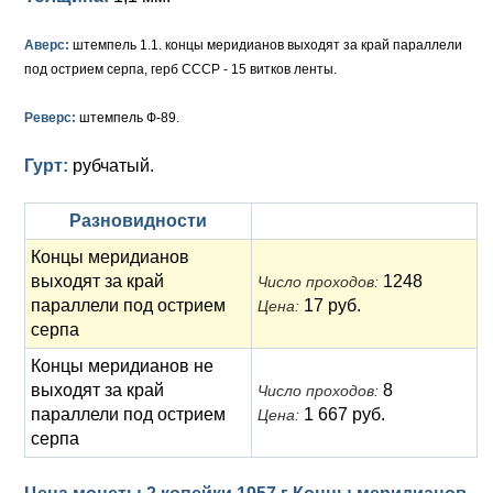
Анна Иоанновна (1730-1740)
Памятные и донативные
Сибирские монеты
Серебро
Аверс:
штемпель 1.1. концы меридианов выходят за край параллели
Петр II (1727-1730)
Для Молдавии и Валахии
Медь
под острием серпа, герб СССР - 15 витков ленты.
Екатерина I (1725-1727)
Таврические монеты
Для Пруссии
Реверс:
штемпель Ф-89.
Петр I (1682-1725)
Ливонезы
Гурт:
рубчатый.
Альбертусталер
Золото
Разновидности
Серебро
Концы меридианов
выходят за край
1248
Медь
Число проходов:
параллели под острием
17 руб.
Цена:
Для Речи Посполитой
серпа
Концы меридианов не
выходят за край
8
Число проходов:
параллели под острием
1 667 руб.
Цена:
серпа