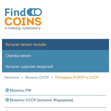
в помощь нумизмату
Каталог монет онлайн
Оценка монет
Каталог царских медалей
Каталоги
Монеты СССР
Погодовка РСФСР и СССР
>
>
Монеты РФ
Монеты СССР (каталог Федорина)
Современная Россия
Монеты 1991-1993 гг.