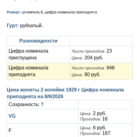
Анна Иоанновна (1730-1740)
Памятные и донативные
Сибирские монеты
Серебро
Реверс:
штемпель Б, цифра номинала приподнята.
Петр II (1727-1730)
Для Молдавии и Валахии
Медь
Гурт:
рубчатый.
Екатерина I (1725-1727)
Таврические монеты
Для Пруссии
Петр I (1682-1725)
Ливонезы
Разновидности
Цифра номинала
23
Число проходов:
Альбертусталер
Золото
приспущена
204 руб.
Цена:
Серебро
Цифра номинала
946
Число проходов:
приподнята
80 руб.
Цена:
Медь
Цена монеты 2 копейки 1929 г Цифра номинала
Для Речи Посполитой
приподнята на
8/9/2026
Сохранность:
?
2 руб.
Цена:
VG
16
Проходов:
6 руб.
Цена:
F
187
Проходов: