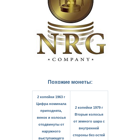
Похожие монеты:
2 копейки 1963 г
Цифра номинала
2 копейки 1979 г
приподнята,
Вторые колосья
венок и колосья
от земного шара с
отодвинуты от
внутренней
наружного
стороны без остей
выступающего