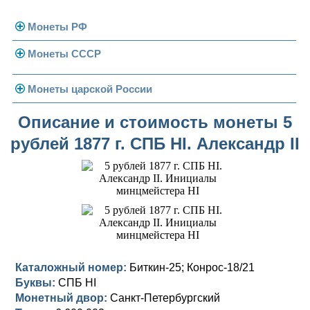
Монеты РФ
Монеты СССР
Современная Россия
Монеты 1991-1993 гг.
Погодовка СССР
Монеты царской России
Памятные и юбилейные
Монеты 1958 года
Николай II (1894-1917)
Описание и стоимость монеты 5
рублей 1877 г. СПБ НІ. Александр II
Золотые червонцы
Александр III (1881-1894)
Золото
Памятные и юбилейные
Александр II (1855-1881)
Серебро
Золото
Николай I (1825-1855)
Медь
Серебро
Золото
Александр I (1801-1825)
Германская оккупация
Медь
Серебро
Платина, золото
Павел I (1796-1801)
Для Финляндии
Для Финляндии
Медь
Серебро
Золото
Каталожный номер:
Биткин-25; Конрос-18/21
Буквы:
СПБ НІ
Екатерина II (1762-1796)
Памятные и донативные
Памятные и донативные
Для Финляндии
Медь
Серебро
Золото
Монетный двор:
Санкт-Петербургский