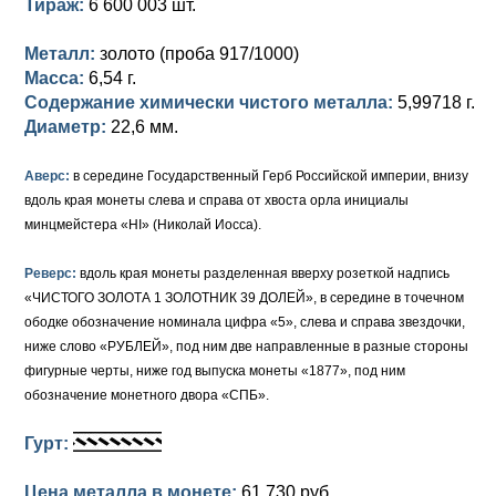
Тираж:
6 600 003 шт.
Петр III (1762)
Памятные и донативные
Для Грузии
Медь
Серебро
Золото
Металл:
золото (проба 917/1000)
Елизавета I (1741-1762)
Русско-Польские
Для Грузии
Медь
Серебро
Масса:
6,54 г.
Иоанн Антонович (1740-1741)
Для Польши
Для Польши
Медь
Золото
Содержание химически чистого металла:
5,99718 г.
Диаметр:
22,6 мм.
Анна Иоанновна (1730-1740)
Памятные и донативные
Сибирские монеты
Серебро
Аверс:
в середине Государственный Герб Российской империи, внизу
Петр II (1727-1730)
Для Молдавии и Валахии
Медь
вдоль края монеты слева и справа от хвоста орла инициалы
минцмейстера «НІ» (Николай Иосса).
Екатерина I (1725-1727)
Таврические монеты
Для Пруссии
Реверс:
вдоль края монеты разделенная вверху розеткой надпись
Петр I (1682-1725)
Ливонезы
«ЧИСТОГО ЗОЛОТА 1 ЗОЛОТНИК 39 ДОЛЕЙ», в середине в точечном
ободке обозначение номинала цифра «5», слева и справа звездочки,
Альбертусталер
Золото
ниже слово «РУБЛЕЙ», под ним две направленные в разные стороны
фигурные черты, ниже год выпуска монеты «1877», под ним
Серебро
обозначение монетного двора «СПБ».
Медь
Гурт:
Для Речи Посполитой
Цена металла в монете:
61 730 руб.