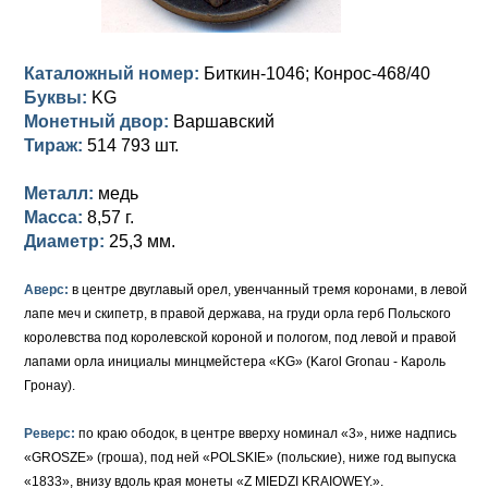
Петр III (1762)
Памятные и донативные
Для Грузии
Медь
Серебро
Золото
Елизавета I (1741-1762)
Русско-Польские
Для Грузии
Медь
Серебро
Каталожный номер:
Биткин-1046; Конрос-468/40
Буквы:
KG
Иоанн Антонович (1740-1741)
Для Польши
Для Польши
Медь
Золото
Монетный двор:
Варшавский
Анна Иоанновна (1730-1740)
Памятные и донативные
Сибирские монеты
Серебро
Тираж:
514 793 шт.
Петр II (1727-1730)
Для Молдавии и Валахии
Медь
Металл:
медь
Масса:
8,57 г.
Екатерина I (1725-1727)
Таврические монеты
Для Пруссии
Диаметр:
25,3 мм.
Петр I (1682-1725)
Ливонезы
Аверс:
в центре двуглавый орел, увенчанный тремя коронами, в левой
лапе меч и скипетр, в правой держава, на груди орла герб Польского
Альбертусталер
Золото
королевства под королевской короной и пологом, под левой и правой
лапами орла инициалы минцмейстера «KG» (Karol Gronau - Кароль
Серебро
Гронау).
Медь
Реверс:
по краю ободок, в центре вверху номинал «3», ниже надпись
Для Речи Посполитой
«GROSZE» (гроша), под ней «POLSKIE» (польские), ниже год выпуска
«1833», внизу вдоль края монеты «Z MIEDZI KRAIOWEY.».