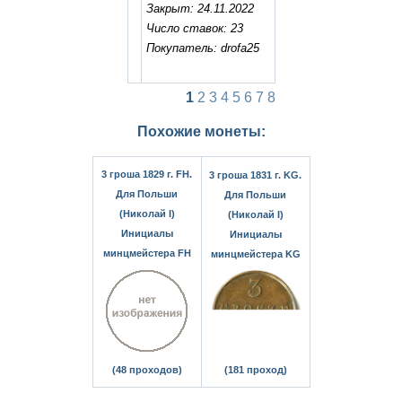
Закрыт: 24.11.2022
Число ставок: 23
Покупатель: drofa25
1
2
3
4
5
6
7
8
Похожие монеты:
3 гроша 1829 г. FH.
3 гроша 1831 г. KG.
Для Польши
Для Польши
(Николай I)
(Николай I)
Инициалы
Инициалы
минцмейстера FH
минцмейстера KG
(48 проходов)
(181 проход)