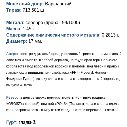
Петр III (1762)
Памятные и донативные
Для Грузии
Медь
Серебро
Золото
Монетный двор:
Варшавский
Тираж:
713 581 шт.
Елизавета I (1741-1762)
Русско-Польские
Для Грузии
Медь
Серебро
Металл:
серебро (проба 194/1000)
Иоанн Антонович (1740-1741)
Для Польши
Для Польши
Медь
Золото
Масса:
1,45 г.
Содержание химически чистого металла:
0,2813 г.
Анна Иоанновна (1730-1740)
Памятные и донативные
Сибирские монеты
Серебро
Диаметр:
17 мм.
Петр II (1727-1730)
Для Молдавии и Валахии
Медь
Аверс:
в центре двуглавый орел, увенчанный тремя коронами, в левой
лапе меч и скипетр, в правой держава, на груди орла герб Польского
Екатерина I (1725-1727)
Таврические монеты
Для Пруссии
королевства под королевской короной и пологом, под левой и правой
Петр I (1682-1725)
Ливонезы
лапами орла инициалы минцмейстера «FH» (Fryderyk Hunger -
Фридерик Гунгер), вверху слева и справа от императорской короны год
Альбертусталер
Золото
выпуска «1829».
Серебро
Реверс:
в центре вверху номинал монеты «5», ниже надпись
«GROSZY» (грошей), под ней «POLS» (Польша), лева и справа вдоль
Медь
края лавровая ветвь, внизу ветви соединяются и перевязаны лентой.
Для Речи Посполитой
Гурт:
гладкий.