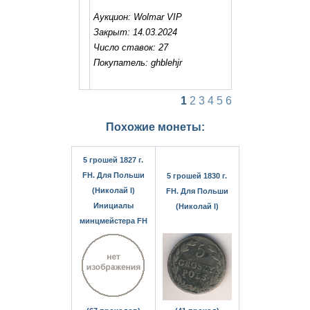
Аукцион: Wolmar VIP
Закрыт: 14.03.2024
Число ставок: 27
Покупатель: ghblehjr
1
2
3
4
5
6
Похожие монеты:
5 грошей 1827 г.
FH. Для Польши
5 грошей 1830 г.
(Николай I)
FH. Для Польши
Инициалы
(Николай I)
минцмейстера FH