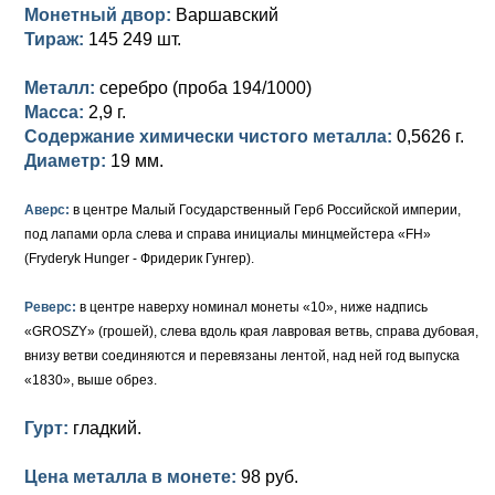
Петр III (1762)
Памятные и донативные
Для Грузии
Медь
Серебро
Золото
Монетный двор:
Варшавский
Тираж:
145 249 шт.
Елизавета I (1741-1762)
Русско-Польские
Для Грузии
Медь
Серебро
Металл:
серебро (проба 194/1000)
Иоанн Антонович (1740-1741)
Для Польши
Для Польши
Медь
Золото
Масса:
2,9 г.
Содержание химически чистого металла:
0,5626 г.
Анна Иоанновна (1730-1740)
Памятные и донативные
Сибирские монеты
Серебро
Диаметр:
19 мм.
Петр II (1727-1730)
Для Молдавии и Валахии
Медь
Аверс:
в центре Малый Государственный Герб Российской империи,
под лапами орла слева и справа инициалы минцмейстера «FH»
Екатерина I (1725-1727)
Таврические монеты
Для Пруссии
(Fryderyk Hunger - Фридерик Гунгер).
Петр I (1682-1725)
Ливонезы
Реверс:
в центре наверху номинал монеты «10», ниже надпись
Альбертусталер
Золото
«GROSZY» (грошей), слева вдоль края лавровая ветвь, справа дубовая,
внизу ветви соединяются и перевязаны лентой, над ней год выпуска
Серебро
«1830», выше обрез.
Медь
Гурт:
гладкий.
Для Речи Посполитой
Цена металла в монете:
98 руб.