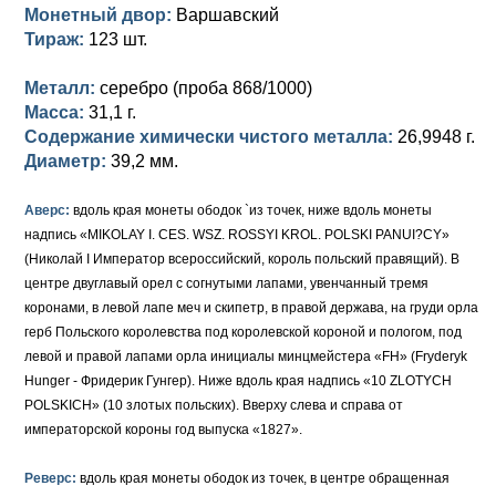
Петр III (1762)
Памятные и донативные
Для Грузии
Медь
Серебро
Золото
Монетный двор:
Варшавский
Тираж:
123 шт.
Елизавета I (1741-1762)
Русско-Польские
Для Грузии
Медь
Серебро
Металл:
серебро (проба 868/1000)
Иоанн Антонович (1740-1741)
Для Польши
Для Польши
Медь
Золото
Масса:
31,1 г.
Содержание химически чистого металла:
26,9948 г.
Анна Иоанновна (1730-1740)
Памятные и донативные
Сибирские монеты
Серебро
Диаметр:
39,2 мм.
Петр II (1727-1730)
Для Молдавии и Валахии
Медь
Аверс:
вдоль края монеты ободок `из точек, ниже вдоль монеты
надпись «MIKOLAY I. CES. WSZ. ROSSYI KROL. POLSKI PANUI?CY»
Екатерина I (1725-1727)
Таврические монеты
Для Пруссии
(Николай I Император всероссийский, король польский правящий). В
Петр I (1682-1725)
Ливонезы
центре двуглавый орел с согнутыми лапами, увенчанный тремя
коронами, в левой лапе меч и скипетр, в правой держава, на груди орла
Альбертусталер
Золото
герб Польского королевства под королевской короной и пологом, под
левой и правой лапами орла инициалы минцмейстера «FH» (Fryderyk
Серебро
Hunger - Фридерик Гунгер). Ниже вдоль края надпись «10 ZLOTYCH
POLSKICH» (10 злотых польских). Вверху слева и справа от
Медь
императорской короны год выпуска «1827».
Для Речи Посполитой
Реверс:
вдоль края монеты ободок из точек, в центре обращенная