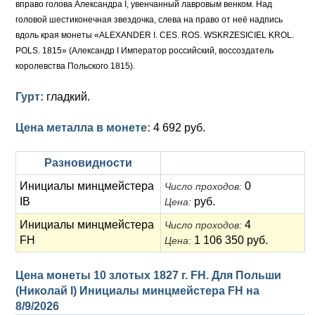
вправо голова Александра I, увенчанный лавровым венком. Над
головой шестиконечная звездочка, слева на право от неё надпись
вдоль края монеты «ALEXANDER I. CES. ROS. WSKRZESICIEL KROL.
POLS. 1815» (Александр I Император российский, воссоздатель
королевства Польского 1815).
Гурт:
гладкий.
Цена металла в монете:
4 692 руб.
Разновидности
Инициалы минцмейстера
0
Число проходов:
IB
руб.
Цена:
Инициалы минцмейстера
4
Число проходов:
FH
1 106 350 руб.
Цена:
Цена монеты 10 злотых 1827 г. FH. Для Польши
(Николай I) Инициалы минцмейстера FH на
8/9/2026