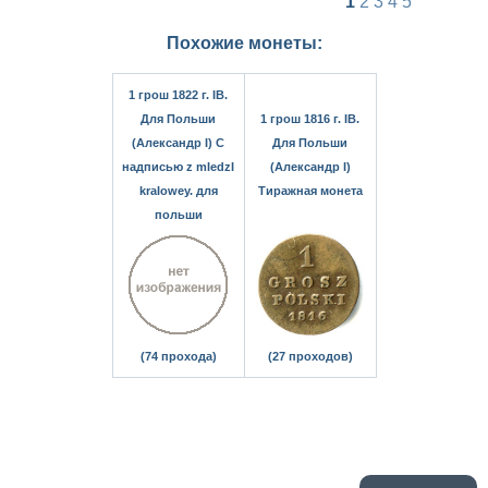
1
2
3
4
5
Похожие монеты:
1 грош 1822 г. IB.
Для Польши
1 грош 1816 г. IB.
(Александр I) С
Для Польши
надписью z mIedzI
(Александр I)
kraIowey. для
Тиражная монета
польши
(74 прохода)
(27 проходов)