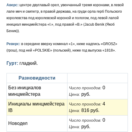
Аверс:
центре двуглавый орел, увенчанный тремя коронами, в левой
лапе меч и скипетр, в правой держава, на груди орла герб Польского
королевства под королевской короной и пологом, под левой лапой
инициал минцмейстера «I.», под правой «B.» (Jacub Benik (Якоб
Беник)).
Реверс:
в середине вверху номинал «1», ниже надпись «GROSZ»
(грош), под ней «POLSKIE» (польский), ниже год выпуска «1818».
Гурт:
гладкий.
Разновидности
Без инициалов
0
Число проходов:
минцмейстера
руб.
Цена:
Инициалы минцмейстера
4
Число проходов:
IB
816 руб.
Цена:
0
Число проходов:
Новодел
руб.
Цена: