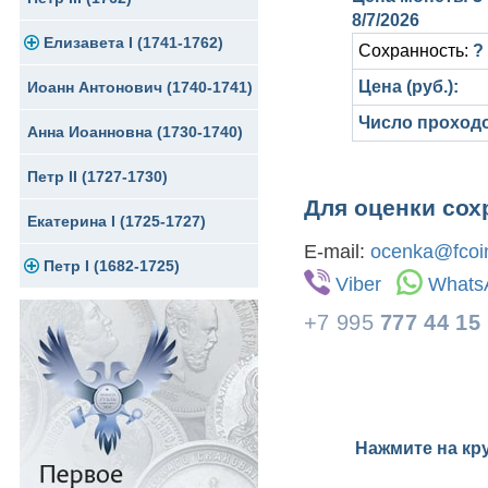
8/7/2026
Елизавета I (1741-1762)
Медь
Серебро
Сохранность:
?
Цена (руб.):
Иоанн Антонович (1740-1741)
Медь
Золото
Число проход
Анна Иоанновна (1730-1740)
Сибирские монеты
Серебро
Петр II (1727-1730)
Для Молдавии и Валахии
Медь
Для оценки сох
Екатерина I (1725-1727)
Таврические монеты
Для Пруссии
E-mail:
ocenka@fcoin
Петр I (1682-1725)
Ливонезы
Viber
Whats
Альбертусталер
Золото
+7 995
777 44 15
Серебро
Медь
Для Речи Посполитой
Нажмите на кр