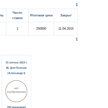
1
Число
ль
Итоговая цена
Закрыт
ставок
1
250000
11.04.2015
1
10 злотых 1823 г.
IB. Для Польши
(Александр I)
(49 проходов)