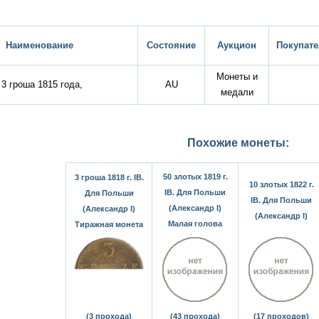
Наименование
Состояние
Аукцион
Покупате
Монеты и
3 гроша 1815 года,
AU
медали
Похожие монеты:
50 злотых 1819 г.
3 гроша 1818 г. IB.
10 злотых 1822 г.
IB. Для Польши
Для Польши
IB. Для Польши
(Александр I)
(Александр I)
(Александр I)
Малая голова
Тиражная монета
(3 прохода)
(43 прохода)
(17 проходов)