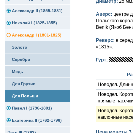
Диаметр:
25 мм
Памятные и юбилейные
Александр II (1855-1881)
Серебро
Золото
Аверс:
центре д
Польского корол
Николай I (1825-1855)
Медь
Серебро
Золото
Benik (Якоб Бени
Александр I (1801-1825)
Германская оккупация
Медь
Серебро
Платина, золото
Реверс:
в серед
«1815».
Золото
Для Финляндии
Для Финляндии
Медь
Серебро
Серебро
Памятные и донативные
Памятные и донативные
Для Финляндии
Медь
Гурт:
Медь
Памятные и донативные
Для Грузии
Ра
Для Грузии
Русско-Польские
Новодел. Длинн
Новодел. Коротк
Для Польши
Для Польши
прямые насечк
Павел I (1796-1801)
Памятные и донативные
Новодел. Коротк
наклонные насе
Екатерина II (1762-1796)
Золото
Цена монеты 3 
Петр III (1762)
Серебро
Золото