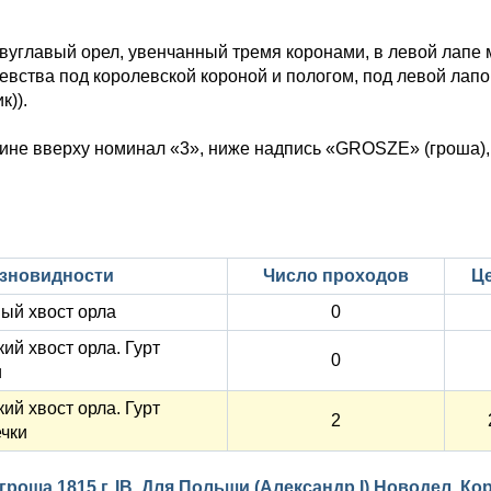
.
вуглавый орел, увенчанный тремя коронами, в левой лапе ме
евства под королевской короной и пологом, под левой лапо
к)).
ине вверху номинал «3», ниже надпись «GROSZE» (гроша), 
зновидности
Число проходов
Це
ый хвост орла
0
ий хвост орла. Гурт
0
и
ий хвост орла. Гурт
2
чки
гроша 1815 г. IB. Для Польши (Александр I) Новодел. Ко