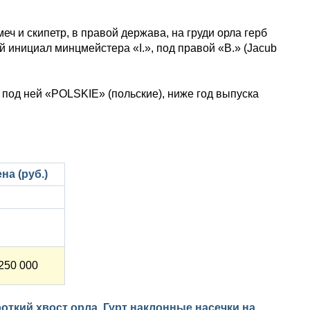
ч и скипетр, в правой держава, на груди орла герб
й инициал минцмейстера «I.», под правой «B.» (Jacub
под ней «POLSKIE» (польские), ниже год выпуска
на (руб.)
250 000
роткий хвост орла. Гурт наклонные насечки на