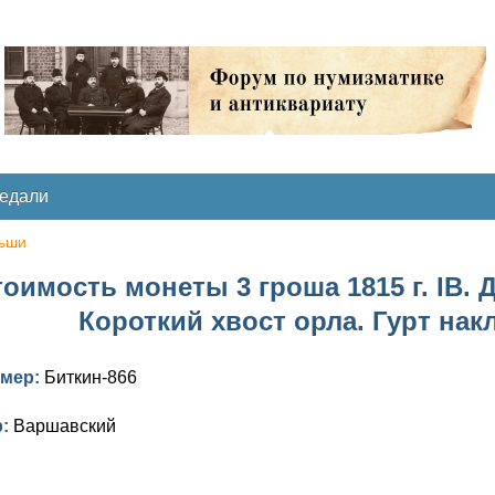
медали
ьши
оимость монеты 3 гроша 1815 г. IB. 
Короткий хвост орла. Гурт на
омер:
Биткин-866
р:
Варшавский