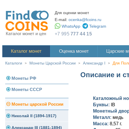
Для оценки монет
E-mail:
ocenka@fcoins.ru
WhatsApp
Telegram
Каталог монет и цен
+7 995
777 44 15
Каталог монет
Оценка монет
Царские 
Каталоги
Монеты Царской России
Александр I
Для Пол
>
>
>
Описание и ст
Монеты РФ
Монеты СССР
Современная Россия
Каталожный н
Монеты 1991-1993 гг.
Погодовка СССР
Монеты царской России
Буквы:
IB
Монетный дво
Памятные и юбилейные
Монеты 1958 года
Николай II (1894-1917)
Металл:
медь
Масса:
8,57 г.
Золотые червонцы
Александр III (1881-1894)
Золото