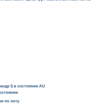
сандр I) в состоянии
AU
остоянии
и по лоту