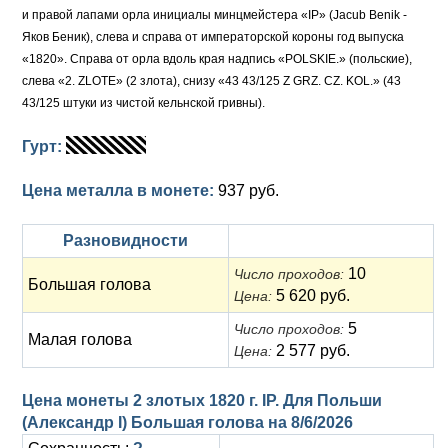
и правой лапами орла инициалы минцмейстера «IP» (Jacub Benik -
Яков Беник), слева и справа от императорской короны год выпуска
«1820». Справа от орла вдоль края надпись «POLSKIE.» (польские),
слева «2. ZLOTE» (2 злота), снизу «43 43/125 Z GRZ. CZ. KOL.» (43
43/125 штуки из чистой кельнской гривны).
Гурт:
Цена металла в монете:
937 руб.
Разновидности
10
Число проходов:
Большая голова
5 620 руб.
Цена:
5
Число проходов:
Малая голова
2 577 руб.
Цена:
Цена монеты 2 злотых 1820 г. IP. Для Польши
(Александр I) Большая голова на
8/6/2026