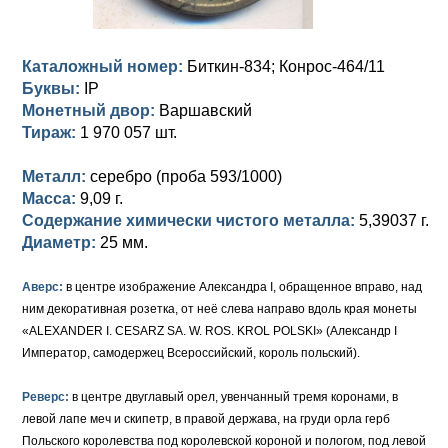
Петр III (1762)
Памятные и донативные
Для Грузии
Медь
Серебро
Золото
Елизавета I (1741-1762)
Русско-Польские
Для Грузии
Медь
Серебро
Каталожный номер:
Биткин-834; Конрос-464/11
Буквы:
IP
Иоанн Антонович (1740-1741)
Для Польши
Для Польши
Медь
Золото
Монетный двор:
Варшавский
Анна Иоанновна (1730-1740)
Тираж:
1 970 057 шт.
Памятные и донативные
Сибирские монеты
Серебро
Петр II (1727-1730)
Для Молдавии и Валахии
Медь
Металл:
серебро (проба 593/1000)
Масса:
9,09 г.
Екатерина I (1725-1727)
Таврические монеты
Для Пруссии
Содержание химически чистого металла:
5,39037 г.
Диаметр:
25 мм.
Петр I (1682-1725)
Ливонезы
Аверс:
в центре изображение Александра I, обращенное вправо, над
Альбертусталер
Золото
ним декоративная розетка, от неё слева направо вдоль края монеты
«ALEXANDER I. CESARZ SA. W. ROS. KROL POLSKI» (Александр I
Серебро
Император, самодержец Всероссийский, король польский).
Медь
Реверс:
в центре двуглавый орел, увенчанный тремя коронами, в
Для Речи Посполитой
левой лапе меч и скипетр, в правой держава, на груди орла герб
Польского королевства под королевской короной и пологом, под левой