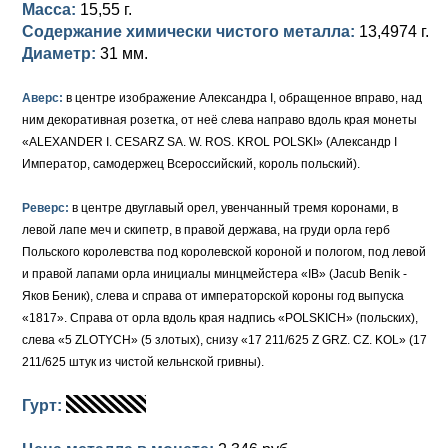
Масса:
15,55 г.
Содержание химически чистого металла:
13,4974 г.
Диаметр:
31 мм.
Аверс:
в центре изображение Александра I, обращенное вправо, над
ним декоративная розетка, от неё слева направо вдоль края монеты
«ALEXANDER I. CESARZ SA. W. ROS. KROL POLSKI» (Александр I
Император, самодержец Всероссийский, король польский).
Реверс:
в центре двуглавый орел, увенчанный тремя коронами, в
левой лапе меч и скипетр, в правой держава, на груди орла герб
Польского королевства под королевской короной и пологом, под левой
и правой лапами орла инициалы минцмейстера «IB» (Jacub Benik -
Яков Беник), слева и справа от императорской короны год выпуска
«1817». Справа от орла вдоль края надпись «POLSKICH» (польских),
слева «5 ZLOTYCH» (5 злотых), снизу «17 211/625 Z GRZ. CZ. KOL» (17
211/625 штук из чистой кельнской гривны).
Гурт: