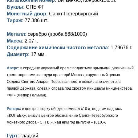
Каталожный номер:
Биткин-93; Конрос-158/12
Петр III (1762)
Памятные и донативные
Для Грузии
Медь
Серебро
Золото
Буквы:
СПБ ФГ
Монетный двор:
Санкт-Петербургский
Елизавета I (1741-1762)
Русско-Польские
Для Грузии
Медь
Серебро
Тираж:
77 386 шт.
Иоанн Антонович (1740-1741)
Для Польши
Для Польши
Медь
Золото
Металл:
серебро (проба 868/1000)
Анна Иоанновна (1730-1740)
Масса:
Памятные и донативные
Сибирские монеты
Серебро
2,07 г.
Содержание химически чистого металла:
1,79676 г.
Петр II (1727-1730)
Для Молдавии и Валахии
Медь
Диаметр:
17 мм.
Екатерина I (1725-1727)
Таврические монеты
Для Пруссии
Аверс:
в середине двуглавый орел с поднятыми крыльями, увенчанный
тремя коронами, на груди орла герб Москвы, окруженный цепью
Петр I (1682-1725)
Ливонезы
Ордена Святого Андрея Первозванного, в левой лапе скипетр, в
правой держава, слева и справа под хвостом инициалы минцмейстера
Альбертусталер
Золото
«ФГ» (Федор Гельман).
Серебро
Реверс:
в центре вверху ободке номинал «10.», под ним надпись
«КОПЕЕК», внизу в центре обозначение Санкт-Петербургского
Медь
монетного двора «С.П Б.», над ним год выпуска «1810.».
Для Речи Посполитой
Гурт:
гладкий.