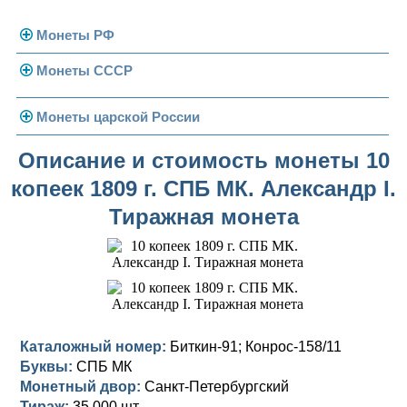
Монеты РФ
Монеты СССР
Современная Россия
Монеты 1991-1993 гг.
Погодовка СССР
Монеты царской России
Памятные и юбилейные
Монеты 1958 года
Николай II (1894-1917)
Описание и стоимость монеты 10
копеек 1809 г. СПБ МК. Александр I.
Золотые червонцы
Александр III (1881-1894)
Золото
Тиражная монета
Памятные и юбилейные
Александр II (1855-1881)
Серебро
Золото
Николай I (1825-1855)
Медь
Серебро
Золото
Александр I (1801-1825)
Германская оккупация
Медь
Серебро
Платина, золото
Павел I (1796-1801)
Для Финляндии
Для Финляндии
Медь
Серебро
Золото
Каталожный номер:
Биткин-91; Конрос-158/11
Буквы:
СПБ МК
Екатерина II (1762-1796)
Памятные и донативные
Памятные и донативные
Для Финляндии
Медь
Серебро
Золото
Монетный двор:
Санкт-Петербургский
Тираж:
35 000 шт.