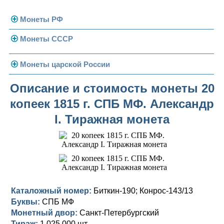
Монеты РФ
Монеты СССР
Современная Россия
Монеты 1991-1993 гг.
Погодовка СССР
Монеты царской России
Памятные и юбилейные
Монеты 1958 года
Николай II (1894-1917)
Описание и стоимость монеты 20
копеек 1815 г. СПБ МФ. Александр
Золотые червонцы
Александр III (1881-1894)
Золото
I. Тиражная монета
Памятные и юбилейные
Александр II (1855-1881)
Серебро
Золото
Николай I (1825-1855)
Медь
Серебро
Золото
Александр I (1801-1825)
Германская оккупация
Медь
Серебро
Платина, золото
Павел I (1796-1801)
Для Финляндии
Для Финляндии
Медь
Серебро
Золото
Каталожный номер:
Биткин-190; Конрос-143/13
Буквы:
СПБ МФ
Екатерина II (1762-1796)
Памятные и донативные
Памятные и донативные
Для Финляндии
Медь
Серебро
Золото
Монетный двор:
Санкт-Петербургский
Тираж:
1 025 000 шт.