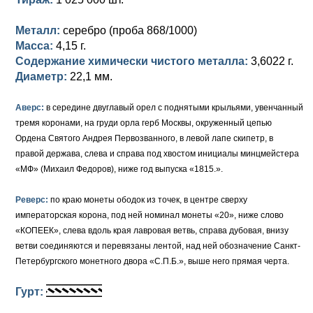
Петр III (1762)
Памятные и донативные
Для Грузии
Медь
Серебро
Золото
Металл:
серебро (проба 868/1000)
Елизавета I (1741-1762)
Русско-Польские
Для Грузии
Медь
Серебро
Масса:
4,15 г.
Содержание химически чистого металла:
3,6022 г.
Иоанн Антонович (1740-1741)
Для Польши
Для Польши
Медь
Золото
Диаметр:
22,1 мм.
Анна Иоанновна (1730-1740)
Памятные и донативные
Сибирские монеты
Серебро
Аверс:
в середине двуглавый орел с поднятыми крыльями, увенчанный
Петр II (1727-1730)
Для Молдавии и Валахии
Медь
тремя коронами, на груди орла герб Москвы, окруженный цепью
Ордена Святого Андрея Первозванного, в левой лапе скипетр, в
Екатерина I (1725-1727)
Таврические монеты
Для Пруссии
правой держава, слева и справа под хвостом инициалы минцмейстера
«МФ» (Михаил Федоров), ниже год выпуска «1815.».
Петр I (1682-1725)
Ливонезы
Реверс:
по краю монеты ободок из точек, в центре сверху
Альбертусталер
Золото
императорская корона, под ней номинал монеты «20», ниже слово
«КОПЕЕК», слева вдоль края лавровая ветвь, справа дубовая, внизу
Серебро
ветви соединяются и перевязаны лентой, над ней обозначение Санкт-
Петербургского монетного двора «С.П.Б.», выше него прямая черта.
Медь
Гурт:
Для Речи Посполитой