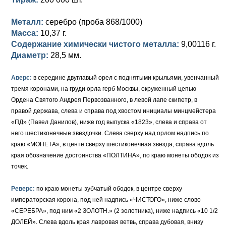
Петр III (1762)
Памятные и донативные
Для Грузии
Медь
Серебро
Золото
Металл:
серебро (проба 868/1000)
Елизавета I (1741-1762)
Русско-Польские
Для Грузии
Медь
Серебро
Масса:
10,37 г.
Содержание химически чистого металла:
9,00116 г.
Иоанн Антонович (1740-1741)
Для Польши
Для Польши
Медь
Золото
Диаметр:
28,5 мм.
Анна Иоанновна (1730-1740)
Памятные и донативные
Сибирские монеты
Серебро
Аверс:
в середине двуглавый орел с поднятыми крыльями, увенчанный
Петр II (1727-1730)
Для Молдавии и Валахии
Медь
тремя коронами, на груди орла герб Москвы, окруженный цепью
Ордена Святого Андрея Первозванного, в левой лапе скипетр, в
Екатерина I (1725-1727)
Таврические монеты
Для Пруссии
правой держава, слева и справа под хвостом инициалы минцмейстера
«ПД» (Павел Данилов), ниже год выпуска «1823», слева и справа от
Петр I (1682-1725)
Ливонезы
него шестиконечные звездочки. Слева сверху над орлом надпись по
краю «МОНЕТА», в центе сверху шестиконечная звезда, справа вдоль
Альбертусталер
Золото
края обозначение достоинства «ПОЛТИНА», по краю монеты ободок из
точек.
Серебро
Реверс:
по краю монеты зубчатый ободок, в центре сверху
Медь
императорская корона, под ней надпись «ЧИСТОГО», ниже слово
«СЕРЕБРА», под ним «2 ЗОЛОТН.» (2 золотника), ниже надпись «10 1/2
Для Речи Посполитой
ДОЛЕЙ». Слева вдоль края лавровая ветвь, справа дубовая, внизу