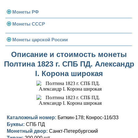
Монеты РФ
Монеты СССР
Современная Россия
Монеты 1991-1993 гг.
Погодовка СССР
Монеты царской России
Памятные и юбилейные
Монеты 1958 года
Николай II (1894-1917)
Описание и стоимость монеты
Полтина 1823 г. СПБ ПД. Александр
Золотые червонцы
Александр III (1881-1894)
Золото
I. Корона широкая
Памятные и юбилейные
Александр II (1855-1881)
Серебро
Золото
Николай I (1825-1855)
Медь
Серебро
Золото
Александр I (1801-1825)
Германская оккупация
Медь
Серебро
Платина, золото
Павел I (1796-1801)
Для Финляндии
Для Финляндии
Медь
Серебро
Золото
Каталожный номер:
Биткин-178; Конрос-116/33
Буквы:
СПБ ПД
Екатерина II (1762-1796)
Памятные и донативные
Памятные и донативные
Для Финляндии
Медь
Серебро
Золото
Монетный двор:
Санкт-Петербургский
Тираж:
200 000 шт.