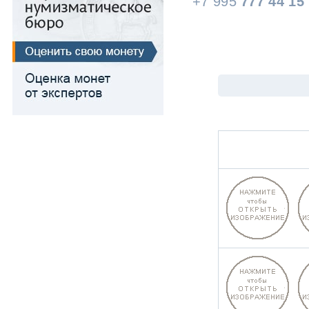
+7 995
777 44 15