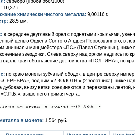
лл:
серебро (проба 868/1000)
а:
10,37 г.
жание химически чистого металла:
9,00116 г.
етр:
28,5 мм.
с:
в середине двуглавый орел с поднятыми крыльями, увенч
енный цепью Ордена Святого Андрея Первозванного, в лево
ом инициалы минцмейстера «ПС» (Павел Ступицын), ниже го
конечные звездочки. Слева сверху над орлом надпись по к
а вдоль края обозначение достоинства «ПОЛТИНА», по краю
рс:
по краю монеты зубчатый ободок, в центре сверху импе
 «СЕРЕБРА», под ним «2 ЗОЛОТН.» (2 золотника), ниже над
а дубовая, внизу ветви соединяются и перевязаны лентой, 
 «С.П.Б.», выше него прямая черта.
металла в монете:
1 564 руб.