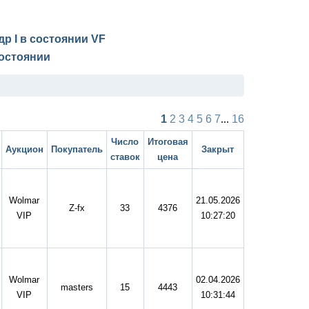
др I в состоянии
VF
остоянии
1
2
3
4
5
6
7
...
16
Число
Итоговая
Аукцион
Покупатель
Закрыт
ставок
цена
Wolmar
21.05.2026
Z-fx
33
4376
VIP
10:27:20
Wolmar
02.04.2026
masters
15
4443
VIP
10:31:44