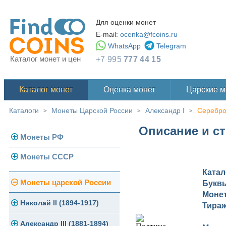
Для оценки монет
E-mail:
ocenka@fcoins.ru
WhatsApp
Telegram
Каталог монет и цен
+7 995
777 44 15
Каталог монет
Оценка монет
Царские 
Каталоги
Монеты Царской России
Александр I
Серебр
>
>
>
Описание и ст
Монеты РФ
Монеты СССР
Современная Россия
Ката
Монеты 1991-1993 гг.
Погодовка СССР
Монеты царской России
Букв
Моне
Памятные и юбилейные
Монеты 1958 года
Николай II (1894-1917)
Тира
Золотые червонцы
Александр III (1881-1894)
Золото