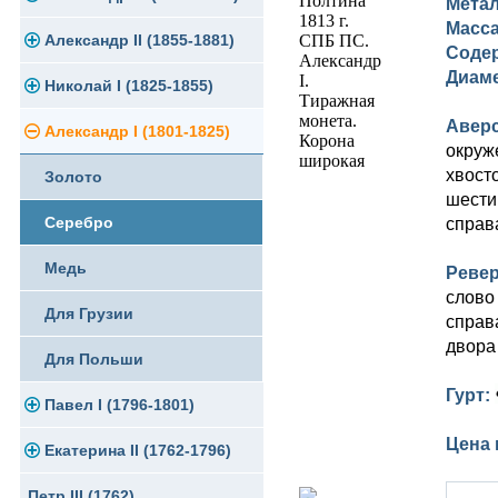
Мета
Масс
Памятные и юбилейные
Александр II (1855-1881)
Серебро
Золото
Содер
Диам
Николай I (1825-1855)
Медь
Серебро
Золото
Авер
Александр I (1801-1825)
Германская оккупация
Медь
Серебро
Платина, золото
окруж
хвост
Золото
Для Финляндии
Для Финляндии
Медь
Серебро
шести
Серебро
Памятные и донативные
Памятные и донативные
Для Финляндии
Медь
справ
Медь
Памятные и донативные
Для Грузии
Реве
слово
Для Грузии
Русско-Польские
справ
двора
Для Польши
Для Польши
Гурт:
Павел I (1796-1801)
Памятные и донативные
Цена 
Екатерина II (1762-1796)
Золото
Петр III (1762)
Серебро
Золото