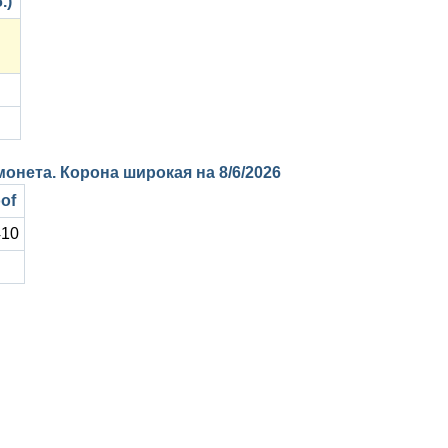
.)
 монета. Корона широкая на
8/6/2026
of
410