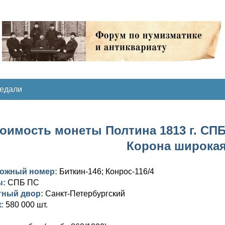
медали
о
оимость монеты Полтина 1813 г. СПБ
Корона широка
ложный номер:
Биткин-146; Конрос-116/4
ы:
СПБ ПС
тный двор:
Санкт-Петербургский
ж:
580 000 шт.