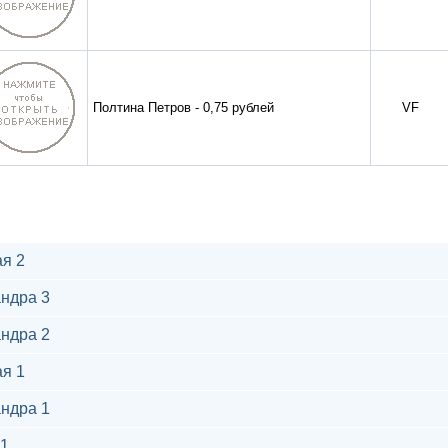
Полтина Петров - 0,75 рублей
VF
я 2
ндра 3
ндра 2
я 1
ндра 1
1