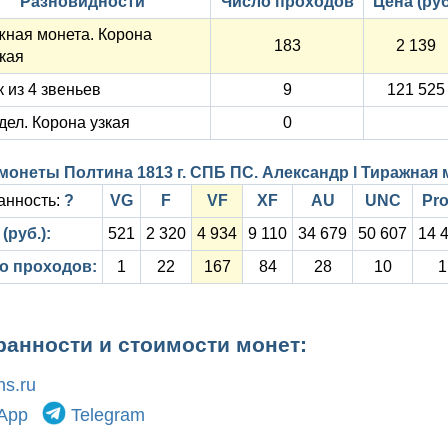
Разновидности
Число проходов
Цена (руб
жная монета. Корона
183
2 139
кая
 из 4 звеньев
9
121 525
ел. Корона узкая
0
монеты Полтина 1813 г. СПБ ПС. Александр I Тиражная
анность:
?
VG
F
VF
XF
AU
UNC
Pro
(руб.):
521
2 320
4 934
9 110
34 679
50 607
14 
о проходов:
1
22
167
84
28
10
1
ранности и стоимости монет:
s.ru
App
Telegram