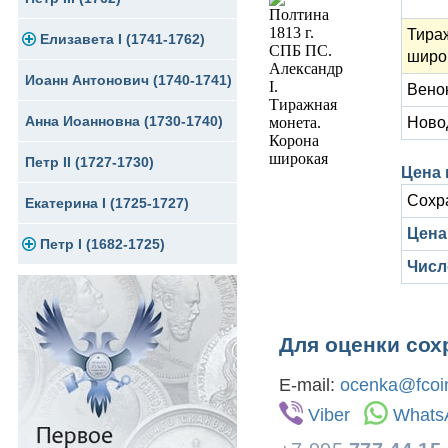
Тира
Елизавета I (1741-1762)
Медь
Серебро
широ
Иоанн Антонович (1740-1741)
Медь
Золото
Венок
Анна Иоанновна (1730-1740)
Сибирские монеты
Серебро
Новод
Петр II (1727-1730)
Для Молдавии и Валахии
Медь
Цена 
Сохр
Екатерина I (1725-1727)
Таврические монеты
Для Пруссии
Цена 
Петр I (1682-1725)
Ливонезы
Числ
Альбертусталер
Золото
Серебро
Для оценки сох
Медь
E-mail:
ocenka@fcoin
Для Речи Посполитой
Viber
Whats