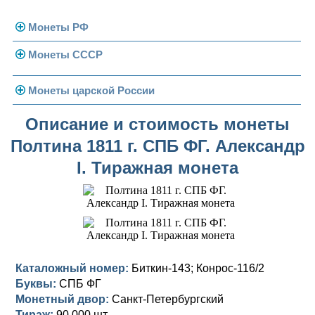
Монеты РФ
Монеты СССР
Современная Россия
Монеты 1991-1993 гг.
Погодовка СССР
Монеты царской России
Памятные и юбилейные
Монеты 1958 года
Николай II (1894-1917)
Описание и стоимость монеты
Полтина 1811 г. СПБ ФГ. Александр
Золотые червонцы
Александр III (1881-1894)
Золото
I. Тиражная монета
Памятные и юбилейные
Александр II (1855-1881)
Серебро
Золото
Николай I (1825-1855)
Медь
Серебро
Золото
Александр I (1801-1825)
Германская оккупация
Медь
Серебро
Платина, золото
Павел I (1796-1801)
Для Финляндии
Для Финляндии
Медь
Серебро
Золото
Каталожный номер:
Биткин-143; Конрос-116/2
Буквы:
СПБ ФГ
Екатерина II (1762-1796)
Памятные и донативные
Памятные и донативные
Для Финляндии
Медь
Серебро
Золото
Монетный двор:
Санкт-Петербургский
Тираж:
90 000 шт.