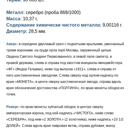
Петр III (1762)
Памятные и донативные
Для Грузии
Медь
Серебро
Золото
Металл:
серебро (проба 868/1000)
Елизавета I (1741-1762)
Русско-Польские
Для Грузии
Медь
Серебро
Масса:
10,37 г.
Содержание химически чистого металла:
9,00116 г.
Иоанн Антонович (1740-1741)
Для Польши
Для Польши
Медь
Золото
Диаметр:
28,5 мм.
Анна Иоанновна (1730-1740)
Памятные и донативные
Сибирские монеты
Серебро
Аверс:
в середине двуглавый орел с поднятыми крыльями, увенчанный
Петр II (1727-1730)
Для Молдавии и Валахии
Медь
тремя коронами, на груди орла герб Москвы, окруженный цепью
Ордена Святого Андрея Первозванного, в левой лапе скипетр, в
Екатерина I (1725-1727)
Таврические монеты
Для Пруссии
правой держава, слева и справа под хвостом инициалы минцмейстера
«ФГ» (Федор Гельман), ниже год выпуска «1811», слева и справа от
Петр I (1682-1725)
Ливонезы
него шестиконечные звездочки. Слева сверху над орлом надпись по
краю «МОНЕТА», в центе сверху шестиконечная звезда, справа вдоль
Альбертусталер
Золото
края обозначение достоинства «ПОЛТИНА», по краю монеты ободок из
точек.
Серебро
Реверс:
по краю монеты зубчатый ободок, в центре сверху
Медь
императорская корона, под ней надпись «ЧИСТОГО», ниже слово
«СЕРЕБРА», под ним «2 ЗОЛОТН.» (2 золотника), ниже надпись «10 1/2
Для Речи Посполитой
ДОЛЕЙ». Слева вдоль края лавровая ветвь, справа дубовая, внизу