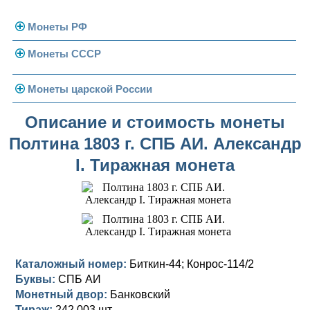
Монеты РФ
Монеты СССР
Современная Россия
Монеты 1991-1993 гг.
Погодовка СССР
Монеты царской России
Памятные и юбилейные
Монеты 1958 года
Николай II (1894-1917)
Описание и стоимость монеты
Полтина 1803 г. СПБ АИ. Александр
Золотые червонцы
Александр III (1881-1894)
Золото
I. Тиражная монета
Памятные и юбилейные
Александр II (1855-1881)
Серебро
Золото
Николай I (1825-1855)
Медь
Серебро
Золото
Александр I (1801-1825)
Германская оккупация
Медь
Серебро
Платина, золото
Павел I (1796-1801)
Для Финляндии
Для Финляндии
Медь
Серебро
Золото
Каталожный номер:
Биткин-44; Конрос-114/2
Буквы:
СПБ АИ
Екатерина II (1762-1796)
Памятные и донативные
Памятные и донативные
Для Финляндии
Медь
Серебро
Золото
Монетный двор:
Банковский
Тираж:
242 003 шт.