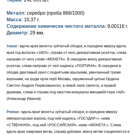
Петр III (1762)
Памятные и донативные
Для Грузии
Медь
Серебро
Золото
Металл:
серебро (проба 868/1000)
Елизавета I (1741-1762)
Русско-Польские
Для Грузии
Медь
Серебро
Масса:
10,37 г.
Содержание химически чистого металла:
9,00116 г.
Иоанн Антонович (1740-1741)
Для Польши
Для Польши
Медь
Золото
Диаметр:
29 мм.
Анна Иоанновна (1730-1740)
Памятные и донативные
Сибирские монеты
Серебро
Аверс:
вдоль края монеты зубчатый ободок, в середине вверху вдоль
Петр II (1727-1730)
Для Молдавии и Валахии
Медь
края год выпуска «1803», справа от него декоративная розетка, слева
направо от него слово «МОНЕТА». В середине внизу декоративная
Екатерина I (1725-1727)
Таврические монеты
Для Пруссии
розетка, слева направо от неё надпись «ПОЛТИНА». В середине в
ободке двуглавый орел с поднятыми крыльями, увенчанный тремя
Петр I (1682-1725)
Ливонезы
коронами, на груди орла герб Москвы, окруженный цепью Ордена
Святого Андрея Первозванного, в левой лапе скипетр, в правой
Альбертусталер
Золото
держава, слева и справа под хвостом инициалы минцмейстера «АИ»
(Александр Иванов).
Серебро
Реверс:
вдоль края монеты зубчатый ободок, в середине вверху
Медь
императорская корона, под ней надпись «ГОСУДАР=», ниже
«СТВЕННАЯ», под ней «РОССИЙСКАЯ», ниже «МОНЕТА.». Слева
Для Речи Посполитой
вдоль края лавровая ветвь, справа дубовая, внизу ветви соединяются и