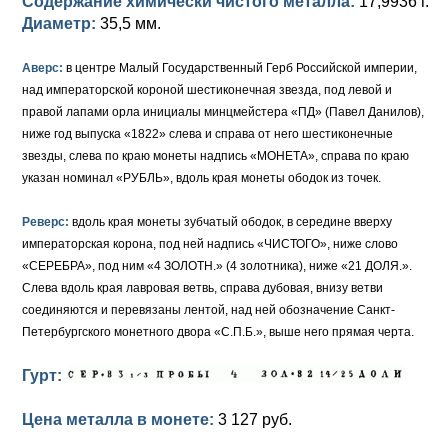
Содержание химически чистого металла:
17,9936 г.
Диаметр:
35,5 мм.
Аверс:
в центре Малый Государственный Герб Российской империи,
над императорской короной шестиконечная звезда, под левой и
правой лапами орла инициалы минцмейстера «ПД» (Павел Данилов),
ниже год выпуска «1822» слева и справа от него шестиконечные
звезды, слева по краю монеты надпись «МОНЕТА», справа по краю
указан номинал «РУБЛЬ», вдоль края монеты ободок из точек.
Реверс:
вдоль края монеты зубчатый ободок, в середине вверху
императорская корона, под ней надпись «ЧИСТОГО», ниже слово
«СЕРЕБРА», под ним «4 ЗОЛОТН.» (4 золотника), ниже «21 ДОЛЯ.».
Слева вдоль края лавровая ветвь, справа дубовая, внизу ветви
соединяются и перевязаны лентой, над ней обозначение Санкт-
Петербургского монетного двора «С.П.Б.», выше него прямая черта.
Гурт:
Цена металла в монете:
3 127 руб.