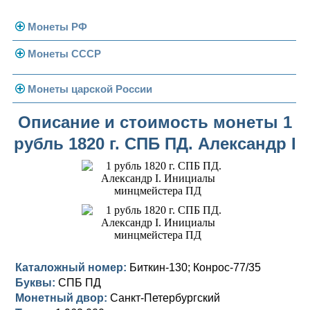
Монеты РФ
Монеты СССР
Современная Россия
Монеты 1991-1993 гг.
Погодовка СССР
Монеты царской России
Памятные и юбилейные
Монеты 1958 года
Николай II (1894-1917)
Описание и стоимость монеты 1
рубль 1820 г. СПБ ПД. Александр I
Золотые червонцы
Александр III (1881-1894)
Золото
Памятные и юбилейные
Александр II (1855-1881)
Серебро
Золото
Николай I (1825-1855)
Медь
Серебро
Золото
Александр I (1801-1825)
Германская оккупация
Медь
Серебро
Платина, золото
Павел I (1796-1801)
Для Финляндии
Для Финляндии
Медь
Серебро
Золото
Каталожный номер:
Биткин-130; Конрос-77/35
Буквы:
СПБ ПД
Екатерина II (1762-1796)
Памятные и донативные
Памятные и донативные
Для Финляндии
Медь
Серебро
Золото
Монетный двор:
Санкт-Петербургский