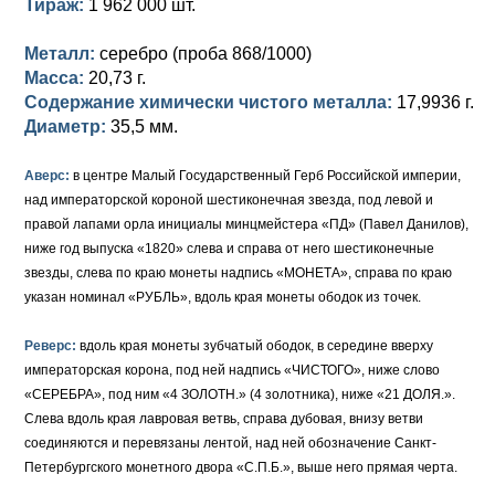
Тираж:
1 962 000 шт.
Петр III (1762)
Памятные и донативные
Для Грузии
Медь
Серебро
Золото
Металл:
серебро (проба 868/1000)
Елизавета I (1741-1762)
Русско-Польские
Для Грузии
Медь
Серебро
Масса:
20,73 г.
Иоанн Антонович (1740-1741)
Для Польши
Для Польши
Медь
Золото
Содержание химически чистого металла:
17,9936 г.
Диаметр:
35,5 мм.
Анна Иоанновна (1730-1740)
Памятные и донативные
Сибирские монеты
Серебро
Аверс:
в центре Малый Государственный Герб Российской империи,
Петр II (1727-1730)
Для Молдавии и Валахии
Медь
над императорской короной шестиконечная звезда, под левой и
правой лапами орла инициалы минцмейстера «ПД» (Павел Данилов),
Екатерина I (1725-1727)
Таврические монеты
Для Пруссии
ниже год выпуска «1820» слева и справа от него шестиконечные
звезды, слева по краю монеты надпись «МОНЕТА», справа по краю
Петр I (1682-1725)
Ливонезы
указан номинал «РУБЛЬ», вдоль края монеты ободок из точек.
Альбертусталер
Золото
Реверс:
вдоль края монеты зубчатый ободок, в середине вверху
императорская корона, под ней надпись «ЧИСТОГО», ниже слово
Серебро
«СЕРЕБРА», под ним «4 ЗОЛОТН.» (4 золотника), ниже «21 ДОЛЯ.».
Медь
Слева вдоль края лавровая ветвь, справа дубовая, внизу ветви
соединяются и перевязаны лентой, над ней обозначение Санкт-
Для Речи Посполитой
Петербургского монетного двора «С.П.Б.», выше него прямая черта.