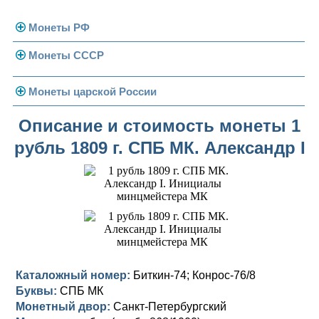
Монеты РФ
Монеты СССР
Современная Россия
Монеты 1991-1993 гг.
Погодовка СССР
Монеты царской России
Памятные и юбилейные
Монеты 1958 года
Николай II (1894-1917)
Описание и стоимость монеты 1
рубль 1809 г. СПБ МК. Александр I
Золотые червонцы
Александр III (1881-1894)
Золото
Памятные и юбилейные
Александр II (1855-1881)
Серебро
Золото
Николай I (1825-1855)
Медь
Серебро
Золото
Александр I (1801-1825)
Германская оккупация
Медь
Серебро
Платина, золото
Павел I (1796-1801)
Для Финляндии
Для Финляндии
Медь
Серебро
Золото
Каталожный номер:
Биткин-74; Конрос-76/8
Буквы:
СПБ МК
Екатерина II (1762-1796)
Памятные и донативные
Памятные и донативные
Для Финляндии
Медь
Серебро
Золото
Монетный двор:
Санкт-Петербургский