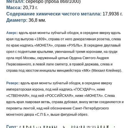
Металл:
серебро (проба 868/1000)
Петр III (1762)
Памятные и донативные
Для Грузии
Медь
Серебро
Золото
Масса:
20,73 г.
Содержание химически чистого металла:
17,9936 г.
Елизавета I (1741-1762)
Русско-Польские
Для Грузии
Медь
Серебро
Диаметр:
36,8 мм.
Иоанн Антонович (1740-1741)
Для Польши
Для Польши
Медь
Золото
Аверс:
вдоль края монеты зубчатый ободок, в середине вверху вдоль
Анна Иоанновна (1730-1740)
Памятные и донативные
Сибирские монеты
Серебро
края год выпуска «1809», справа от него декоративная розетка, слева
по краю надпись «МОНЕТА», справа «РУБЛЬ». В середине двуглавый
Петр II (1727-1730)
Для Молдавии и Валахии
Медь
орел с поднятыми крыльями, увенчанный тремя коронами, на груди
орла герб Москвы, окруженный цепью Ордена Святого Андрея
Екатерина I (1725-1727)
Таврические монеты
Для Пруссии
Первозванного, в левой лапе скипетр, в правой держава, слева и
справа под хвостом инициалы минцмейстера «МК» (Михаил Клейнер).
Петр I (1682-1725)
Ливонезы
Реверс:
вдоль края монеты зубчатый ободок, в середине вверху
Альбертусталер
Золото
императорская корона, под ней надпись «ГОСУДАР=», ниже
«СТВЕННАЯ», под ней «РОССИЙСКАЯ», ниже «МОНЕТА». Слева
Серебро
вдоль края лавровая ветвь, справа дубовая, внизу ветви соединяются и
Медь
перевиты лентой, над ней обозначение Санкт-Петербургского
монетного двора «С.П Б.», выше фигурный обрез.
Для Речи Посполитой
Гурт: