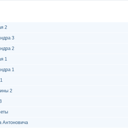
я 2
ндра 3
ндра 2
я 1
ндра 1
1
ины 2
3
веты
а Антоновича