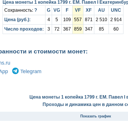
Цена монеты 1 копейка 1799 г. ЕМ. Павел I Екатеринб
Сохранность:
?
G
VG
F
VF
XF
AU
UNC
Цена (руб.):
4
5
109
557
871
2 510
2 914
Число проходов:
3
72
367
859
347
85
60
ранности и стоимости монет:
s.ru
App
Telegram
Цена монеты 1 копейка 1799 г. ЕМ. Павел I
Проходы и динамика цен в данном с
Показать график