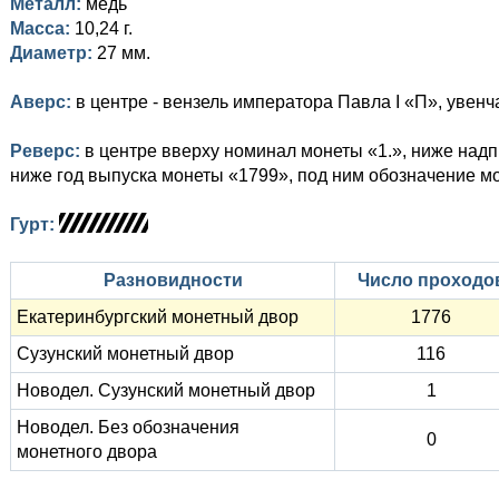
Металл:
медь
Масса:
10,24 г.
Диаметр:
27 мм.
Аверс:
в центре - вензель императора Павла I «П», увен
Реверс:
в центре вверху номинал монеты «1.», ниже над
ниже год выпуска монеты «1799», под ним обозначение м
Гурт:
Разновидности
Число проходо
Екатеринбургский монетный двор
1776
Сузунский монетный двор
116
Новодел. Сузунский монетный двор
1
Новодел. Без обозначения
0
монетного двора