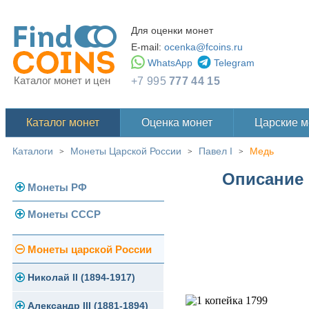
Для оценки монет
E-mail:
ocenka@fcoins.ru
WhatsApp
Telegram
Каталог монет и цен
+7 995
777 44 15
Каталог монет
Оценка монет
Царские 
Каталоги
Монеты Царской России
Павел I
Медь
>
>
>
Описание 
Монеты РФ
Монеты СССР
Современная Россия
Монеты 1991-1993 гг.
Погодовка СССР
Монеты царской России
Памятные и юбилейные
Монеты 1958 года
Николай II (1894-1917)
Золотые червонцы
Александр III (1881-1894)
Золото