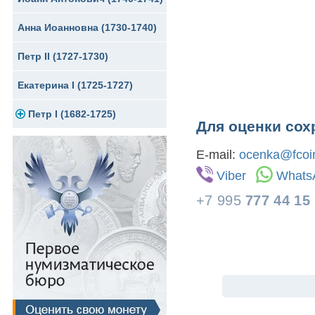
Анна Иоанновна (1730-1740)
Сибирские монеты
Серебро
Петр II (1727-1730)
Для Молдавии и Валахии
Медь
Екатерина I (1725-1727)
Таврические монеты
Для Пруссии
Петр I (1682-1725)
Ливонезы
Для оценки сох
Альбертусталер
Золото
E-mail:
ocenka@fcoin
Серебро
Viber
Whats
+7 995
777 44 15
Медь
Для Речи Посполитой