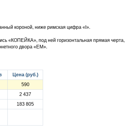
чанный короной, ниже римская цифра «I».
пись «КОПЕЙКА», под ней горизонтальная прямая черта,
онетного двора «ЕМ».
в
Цена (руб.)
590
2 437
183 805