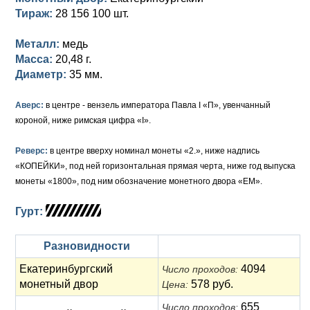
Тираж:
28 156 100 шт.
Елизавета I (1741-1762)
Русско-Польские
Для Грузии
Медь
Серебро
Металл:
медь
Иоанн Антонович (1740-1741)
Для Польши
Для Польши
Медь
Золото
Масса:
20,48 г.
Диаметр:
35 мм.
Анна Иоанновна (1730-1740)
Памятные и донативные
Сибирские монеты
Серебро
Аверс:
в центре - вензель императора Павла I «П», увенчанный
Петр II (1727-1730)
Для Молдавии и Валахии
Медь
короной, ниже римская цифра «I».
Екатерина I (1725-1727)
Таврические монеты
Для Пруссии
Реверс:
в центре вверху номинал монеты «2.», ниже надпись
Петр I (1682-1725)
Ливонезы
«КОПЕЙКИ», под ней горизонтальная прямая черта, ниже год выпуска
монеты «1800», под ним обозначение монетного двора «ЕМ».
Альбертусталер
Золото
Гурт:
Серебро
Разновидности
Медь
Екатеринбургский
4094
Число проходов:
Для Речи Посполитой
монетный двор
578 руб.
Цена:
655
Число проходов: