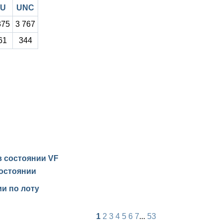
U
UNC
375
3 767
61
344
 в состоянии
VF
остоянии
и по лоту
1
2
3
4
5
6
7
...
53