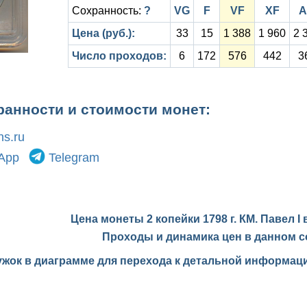
Сохранность:
?
VG
F
VF
XF
A
Цена (руб.):
33
15
1 388
1 960
2 
Число проходов:
6
172
576
442
3
ранности и стоимости монет:
s.ru
App
Telegram
Цена монеты 2 копейки 1798 г. КМ. Павел I
Проходы и динамика цен в данном с
ужок в диаграмме для перехода к детальной информаци