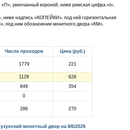
I «П», увенчанный короной, ниже римская цифра «I».
», ниже надпись «КОПЕЙКИ», под ней горизонтальная
», под ним обозначение монетного двора «КМ».
Число проходов
Цена (руб.)
1779
221
1129
628
849
354
0
286
270
I Сузунский монетный двор на
8/6/2026