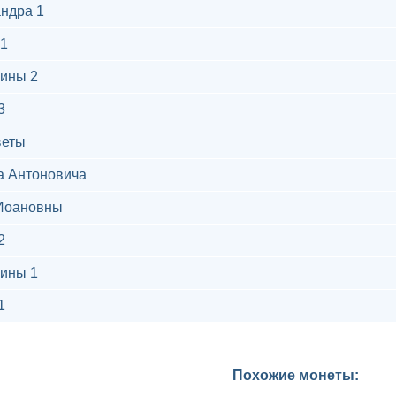
ндра 1
1
ины 2
3
веты
а Антоновича
Иоановны
2
ины 1
1
Похожие монеты: