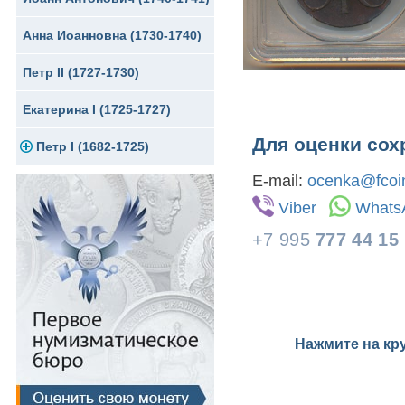
Анна Иоанновна (1730-1740)
Сибирские монеты
Серебро
Петр II (1727-1730)
Для Молдавии и Валахии
Медь
Екатерина I (1725-1727)
Таврические монеты
Для Пруссии
Для оценки сох
Петр I (1682-1725)
Ливонезы
E-mail:
ocenka@fcoin
Альбертусталер
Золото
Viber
Whats
Серебро
+7 995
777 44 15
Медь
Для Речи Посполитой
Нажмите на кр