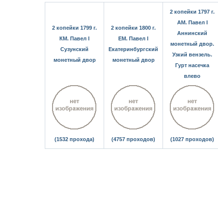
2 копейки 1797 г.
АМ. Павел I
2 копейки 1799 г.
2 копейки 1800 г.
Аннинский
КМ. Павел I
ЕМ. Павел I
монетный двор.
Сузунский
Екатеринбургский
Узкий вензель.
монетный двор
монетный двор
Гурт насечка
влево
(1532 прохода)
(4757 проходов)
(1027 проходов)