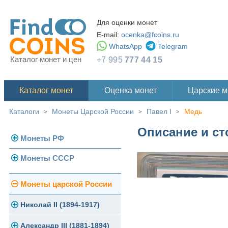
Для оценки монет
E-mail:
ocenka@fcoins.ru
WhatsApp
Telegram
Каталог монет и цен
+7 995
777 44 15
Каталог монет
Оценка монет
Царские 
Каталоги
Монеты Царской России
Павел I
Медь
>
>
>
Описание и ст
Монеты РФ
Монеты СССР
Современная Россия
Монеты 1991-1993 гг.
Погодовка СССР
Монеты царской России
Памятные и юбилейные
Монеты 1958 года
Николай II (1894-1917)
Золотые червонцы
Александр III (1881-1894)
Золото