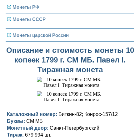
Монеты РФ
Монеты СССР
Современная Россия
Монеты 1991-1993 гг.
Погодовка СССР
Монеты царской России
Памятные и юбилейные
Монеты 1958 года
Николай II (1894-1917)
Описание и стоимость монеты 10
копеек 1799 г. СМ МБ. Павел I.
Золотые червонцы
Александр III (1881-1894)
Золото
Тиражная монета
Памятные и юбилейные
Александр II (1855-1881)
Серебро
Золото
Николай I (1825-1855)
Медь
Серебро
Золото
Александр I (1801-1825)
Германская оккупация
Медь
Серебро
Платина, золото
Павел I (1796-1801)
Для Финляндии
Для Финляндии
Медь
Серебро
Золото
Каталожный номер:
Биткин-82; Конрос-157/12
Буквы:
СМ МБ
Екатерина II (1762-1796)
Памятные и донативные
Памятные и донативные
Для Финляндии
Медь
Серебро
Золото
Монетный двор:
Санкт-Петербургский
Тираж:
679 994 шт.
Петр III (1762)
Памятные и донативные
Для Грузии
Медь
Серебро
Золото