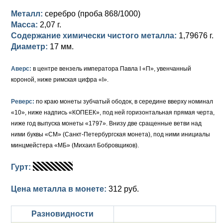
Металл:
серебро (проба 868/1000)
Елизавета I (1741-1762)
Русско-Польские
Для Грузии
Медь
Серебро
Масса:
2,07 г.
Содержание химически чистого металла:
1,79676 г.
Иоанн Антонович (1740-1741)
Для Польши
Для Польши
Медь
Золото
Диаметр:
17 мм.
Анна Иоанновна (1730-1740)
Памятные и донативные
Сибирские монеты
Серебро
Аверс:
в центре вензель императора Павла I «П», увенчанный
Петр II (1727-1730)
Для Молдавии и Валахии
Медь
короной, ниже римская цифра «I».
Екатерина I (1725-1727)
Таврические монеты
Для Пруссии
Реверс:
по краю монеты зубчатый ободок, в середине вверху номинал
«10», ниже надпись «КОПЕЕК», под ней горизонтальная прямая черта,
Петр I (1682-1725)
Ливонезы
ниже год выпуска монеты «1797». Внизу две сращенные ветви над
ними буквы «СМ» (Санкт-Петербургская монета), под ними инициалы
Альбертусталер
Золото
минцмейстера «МБ» (Михаил Бобровщиков).
Серебро
Гурт:
Медь
Цена металла в монете:
312 руб.
Для Речи Посполитой
Разновидности