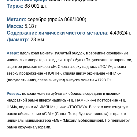
Тираж:
88 001 шт.
Елизавета I (1741-1762)
Русско-Польские
Для Грузии
Медь
Серебро
Металл:
серебро (проба 868/1000)
Иоанн Антонович (1740-1741)
Для Польши
Для Польши
Медь
Золото
Масса:
5,18 г.
Содержание химически чистого металла:
4,49624 г.
Анна Иоанновна (1730-1740)
Памятные и донативные
Сибирские монеты
Серебро
Диаметр:
23 мм.
Петр II (1727-1730)
Для Молдавии и Валахии
Медь
Аверс:
вдоль края монеты зубчатый ободок, в середине скрещённые
инициалы императора в виде четырёх букв «П», увенчанные коронами,
Екатерина I (1725-1727)
Таврические монеты
Для Пруссии
в центре римская цифра «I». Слева вверху надпись «ПОЛУ», справа
Петр I (1682-1725)
Ливонезы
вверху продолжение «ПОЛТИ», справа внизу окончание «ННИК»
(полуполтинник), слева внизу год выпуска монеты «1798 Г.».
Альбертусталер
Золото
Реверс:
по краю монеты зубчатый ободок, в середине в двойной
Серебро
квадратной рамке вверху надпись «НЕ НАМ», ниже повторение «НЕ
НАМ», под ним «А ИМЯНИ», ниже «ТВОЕМУ.». В левом нижнем углу в
Медь
рамке обозначение «С.М.» (Санкт-Петербургская монета), в правом
инициалы минцмейстера «МБ» (Михаил Бобровщиков). По периметру
Для Речи Посполитой
рамка окружена узорами.