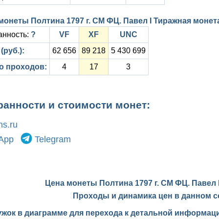
монеты Полтина 1797 г. СМ ФЦ. Павел I Тиражная монет
анность:
?
VF
XF
UNC
(руб.):
62 656
89 218
5 430 699
о проходов:
4
17
3
ранности и стоимости монет:
s.ru
App
Telegram
Цена монеты Полтина 1797 г. СМ ФЦ. Павел 
Проходы и динамика цен в данном с
ужок в диаграмме для перехода к детальной информаци