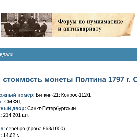
медали
 стоимость монеты Полтина 1797 г. 
ложный номер:
Биткин-21; Конрос-112/1
ы:
СМ ФЦ
тный двор:
Санкт-Петербургский
ж:
214 201 шт.
лл:
серебро (проба 868/1000)
а:
14,62 г.