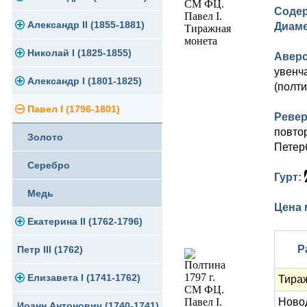
Содер
Памятные и юбилейные
Александр II (1855-1881)
Серебро
Золото
Диам
Николай I (1825-1855)
Медь
Серебро
Золото
Авер
увенч
Александр I (1801-1825)
Германская оккупация
Медь
Серебро
Платина, золото
(полти
Павел I (1796-1801)
Для Финляндии
Для Финляндии
Медь
Серебро
Золото
Ревер
повто
Золото
Памятные и донативные
Памятные и донативные
Для Финляндии
Медь
Серебро
Петер
Серебро
Памятные и донативные
Для Грузии
Медь
Гурт:
Медь
Русско-Польские
Для Грузии
Цена 
Екатерина II (1762-1796)
Для Польши
Для Польши
Р
Петр III (1762)
Памятные и донативные
Золото
Елизавета I (1741-1762)
Серебро
Тира
Ново
Иоанн Антонович (1740-1741)
Медь
Золото