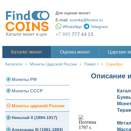
Для оценки монет
E-mail:
ocenka@fcoins.ru
WhatsApp
Telegram
Каталог монет и цен
+7 995
777 44 15
Каталог монет
Оценка монет
Царские 
Каталоги
Монеты Царской России
Павел I
Серебро
>
>
>
Описание и
Монеты РФ
Монеты СССР
Ката
Современная Россия
Букв
Монеты 1991-1993 гг.
Моне
Погодовка СССР
Монеты царской России
Тира
Памятные и юбилейные
Монеты 1958 года
Николай II (1894-1917)
Мета
Масс
Золотые червонцы
Александр III (1881-1894)
Золото