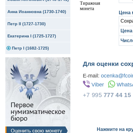
Анна Иоанновна (1730-1740)
Сибирские монеты
Серебро
Цена 
Сохр
Петр II (1727-1730)
Для Молдавии и Валахии
Медь
Цена 
Екатерина I (1725-1727)
Таврические монеты
Для Пруссии
Числ
Петр I (1682-1725)
Ливонезы
Альбертусталер
Золото
Для оценки сох
Серебро
E-mail:
ocenka@fcoin
Viber
Whats
Медь
+7 995
777 44 15
Для Речи Посполитой
Нажмите на кр