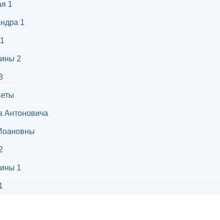
я 1
ндра 1
1
ины 2
3
веты
а Антоновича
Иоановны
2
ины 1
1