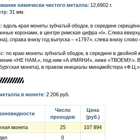
жание химически чистого металла:
12,6902 г.
етр:
31 мм.
с:
вдоль края монеты зубчатый ободок, в середине скрещён
анные коронами, в центре римская цифра «I». Слева ввер
на), справа внизу год выпуска – «1797», слева внизу слово
с:
по краю монеты зубчатый ободок, в середине в двойной
рение «НЕ НАМ,», под ним «А ИМЯНИ», ниже «ТВОЕМУ.». В 
бургская монета), в правом инициалы минцмейстера «Ф.Ц.»
металла в монете:
2 206 руб.
Число
Цена
азновидности
проходов
(руб.)
жная монета
25
107 894
дел
0