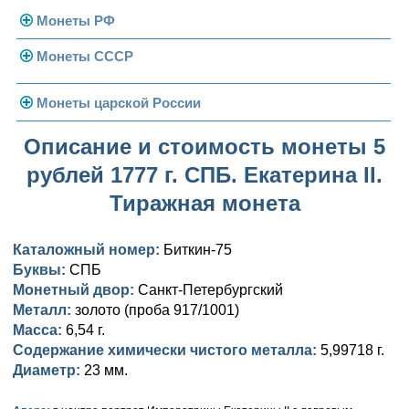
Монеты РФ
Монеты СССР
Современная Россия
Монеты 1991-1993 гг.
Погодовка СССР
Монеты царской России
Памятные и юбилейные
Монеты 1958 года
Николай II (1894-1917)
Описание и стоимость монеты 5
рублей 1777 г. СПБ. Екатерина II.
Золотые червонцы
Александр III (1881-1894)
Золото
Тиражная монета
Памятные и юбилейные
Александр II (1855-1881)
Серебро
Золото
Каталожный номер:
Биткин-75
Николай I (1825-1855)
Медь
Серебро
Золото
Буквы:
СПБ
Монетный двор:
Александр I (1801-1825)
Санкт-Петербургский
Германская оккупация
Медь
Серебро
Платина, золото
Металл:
золото (проба 917/1001)
Павел I (1796-1801)
Для Финляндии
Для Финляндии
Медь
Серебро
Золото
Масса:
6,54 г.
Содержание химически чистого металла:
5,99718 г.
Екатерина II (1762-1796)
Памятные и донативные
Памятные и донативные
Для Финляндии
Медь
Серебро
Золото
Диаметр:
23 мм.
Петр III (1762)
Памятные и донативные
Для Грузии
Медь
Серебро
Золото