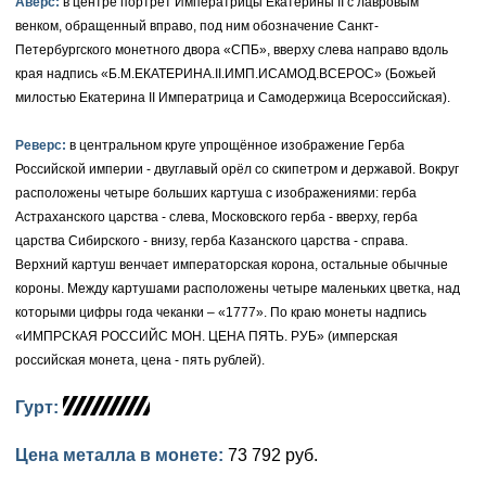
Аверс:
в центре портрет Императрицы Екатерины II с лавровым
венком, обращенный вправо, под ним обозначение Санкт-
Елизавета I (1741-1762)
Русско-Польские
Для Грузии
Медь
Серебро
Петербургского монетного двора «СПБ», вверху слева направо вдоль
края надпись «Б.М.ЕКАТЕРИНА.II.ИМП.ИСАМОД.ВСЕРОС» (Божьей
Иоанн Антонович (1740-1741)
Для Польши
Для Польши
Медь
Золото
милостью Екатерина II Императрица и Самодержица Всероссийская).
Анна Иоанновна (1730-1740)
Памятные и донативные
Сибирские монеты
Серебро
Реверс:
в центральном круге упрощённое изображение Герба
Петр II (1727-1730)
Российской империи - двуглавый орёл со скипетром и державой. Вокруг
Для Молдавии и Валахии
Медь
расположены четыре больших картуша с изображениями: герба
Екатерина I (1725-1727)
Таврические монеты
Для Пруссии
Астраханского царства - слева, Московского герба - вверху, герба
царства Сибирского - внизу, герба Казанского царства - справа.
Петр I (1682-1725)
Ливонезы
Верхний картуш венчает императорская корона, остальные обычные
короны. Между картушами расположены четыре маленьких цветка, над
Альбертусталер
Золото
которыми цифры года чеканки – «1777». По краю монеты надпись
«ИМПРСКАЯ РОССИЙС МОН. ЦЕНА ПЯТЬ. РУБ» (имперская
Серебро
российская монета, цена - пять рублей).
Медь
Гурт:
Для Речи Посполитой
Цена металла в монете:
73 792 руб.