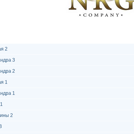
я 2
ндра 3
ндра 2
я 1
ндра 1
1
ины 2
3