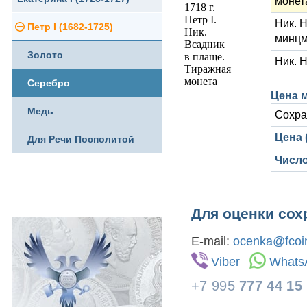
монет
Ник. 
Петр I (1682-1725)
Ливонезы
минцм
Золото
Альбертусталер
Ник. 
Серебро
Цена м
Медь
Сохра
Цена (
Для Речи Посполитой
Число
Для оценки сох
E-mail:
ocenka@fcoin
Viber
Whats
+7 995
777 44 15