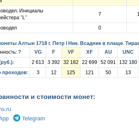
а
Новодел. Инициалы
7
ейстера "L"
Новодел
0
онеты Алтын 1718 г. Петр I Ник. Всадник в плаще. Тир
нность:
?
VG
F
VF
XF
AU
UNC
руб.):
2 613
3 392
32 182
22 699
52 091
132 180
 проходов:
3
12
125
121
50
13
ранности и стоимости монет:
s.ru
App
Telegram