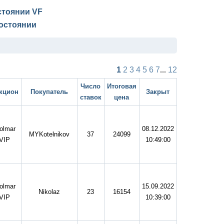
остоянии
VF
остоянии
1
2
3
4
5
6
7
...
12
Число
Итоговая
кцион
Покупатель
Закрыт
ставок
цена
olmar
08.12.2022
MYKotelnikov
37
24099
VIP
10:49:00
olmar
15.09.2022
Nikolaz
23
16154
VIP
10:39:00