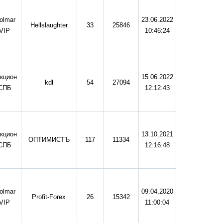
olmar
23.06.2022
Hellslaughter
33
25846
VIP
10:46:24
кцион
15.06.2022
kdl
54
27094
СПБ
12:12:43
кцион
13.10.2021
ОПТИМИСТЪ
117
11334
СПБ
12:16:48
olmar
09.04.2020
Profit-Forex
26
15342
VIP
11:00:04