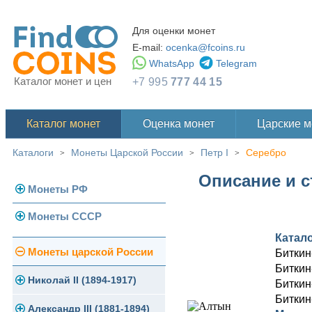
Для оценки монет
E-mail:
ocenka@fcoins.ru
WhatsApp
Telegram
Каталог монет и цен
+7 995
777 44 15
Каталог монет
Оценка монет
Царские 
Каталоги
Монеты Царской России
Петр I
Серебро
>
>
>
Описание и с
Монеты РФ
Монеты СССР
Современная Россия
Катал
Монеты 1991-1993 гг.
Погодовка СССР
Монеты царской России
Биткин
Биткин
Памятные и юбилейные
Монеты 1958 года
Николай II (1894-1917)
Биткин
Биткин
Золотые червонцы
Александр III (1881-1894)
Золото