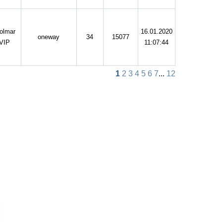
olmar
16.01.2020
oneway
34
15077
VIP
11:07:44
1
2
3
4
5
6
7
...
12