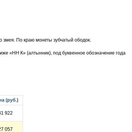
 змея. По краю монеты зубчатый ободок.
ниже «НН К» (алтынник), под буквенное обозначение года
а (руб.)
31 922
27 057