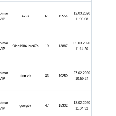
olmar
12.03.2020
Akva
61
15554
VIP
11:05:08
olmar
05.03.2020
Oleg1984_bre07a
19
13887
VIP
11:14:20
olmar
27.02.2020
elen-vik
33
10250
VIP
10:59:24
olmar
13.02.2020
georg57
47
15332
VIP
11:04:32