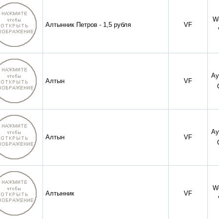
W
Алтынник Петров - 1,5 рубля
VF
Ау
Алтын
VF
Ау
Алтын
VF
W
Алтынник
VF