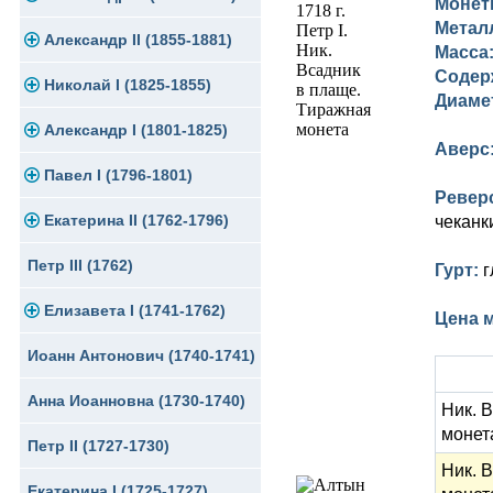
Монет
Метал
Памятные и юбилейные
Александр II (1855-1881)
Серебро
Золото
Масса
Содер
Николай I (1825-1855)
Медь
Серебро
Золото
Диаме
Александр I (1801-1825)
Германская оккупация
Медь
Серебро
Платина, золото
Аверс
Павел I (1796-1801)
Для Финляндии
Для Финляндии
Медь
Серебро
Золото
Ревер
Екатерина II (1762-1796)
Памятные и донативные
Памятные и донативные
Для Финляндии
Медь
Серебро
Золото
чеканк
Петр III (1762)
Памятные и донативные
Для Грузии
Медь
Серебро
Золото
Гурт:
г
Елизавета I (1741-1762)
Русско-Польские
Для Грузии
Медь
Серебро
Цена 
Иоанн Антонович (1740-1741)
Для Польши
Для Польши
Медь
Золото
Анна Иоанновна (1730-1740)
Памятные и донативные
Сибирские монеты
Серебро
Ник. 
монет
Петр II (1727-1730)
Для Молдавии и Валахии
Медь
Ник. 
Екатерина I (1725-1727)
Таврические монеты
Для Пруссии