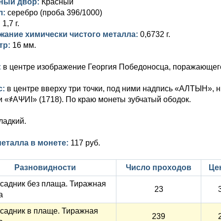
ный двор:
Красный
л:
серебро (проба 396/1000)
:
1,7 г.
жание химически чистого металла:
0,6732 г.
тр:
16 мм.
:
в центре изображение Георгия Победоносца, поражающего
с:
в центре вверху три точки, под ними надпись «АЛТЫН», 
и «҂АΨИI» (1718). По краю монеты зубчатый ободок.
ладкий.
металла в монете:
117 руб.
Разновидности
Число проходов
Цен
Всадник без плаща. Тиражная
23
а
Всадник в плаще. Тиражная
239