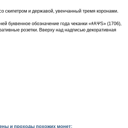
со скипетром и державой, увенчанный тремя коронами.
ней буквенное обозначение года чеканки «҂АΨS» (1706),
ративные розетки. Вверху над надписью декоративная
цены и проходы похожих монет: