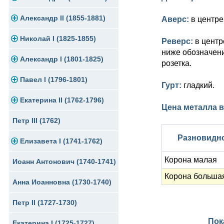
Памятные и юбилейные
Александр II (1855-1881)
Серебро
Золото
Аверс:
в центре
Николай I (1825-1855)
Медь
Серебро
Золото
Реверс:
в центр
ниже обозначени
Александр I (1801-1825)
Германская оккупация
Медь
Серебро
Платина, золото
розетка.
Павел I (1796-1801)
Для Финляндии
Для Финляндии
Медь
Серебро
Золото
Гурт:
гладкий.
Екатерина II (1762-1796)
Памятные и донативные
Памятные и донативные
Для Финляндии
Медь
Серебро
Золото
Цена металла в
Петр III (1762)
Памятные и донативные
Для Грузии
Медь
Серебро
Золото
Разновидн
Елизавета I (1741-1762)
Русско-Польские
Для Грузии
Медь
Серебро
Корона малая
Иоанн Антонович (1740-1741)
Для Польши
Для Польши
Медь
Золото
Корона больша
Анна Иоанновна (1730-1740)
Памятные и донативные
Сибирские монеты
Серебро
Петр II (1727-1730)
Для Молдавии и Валахии
Медь
Пок
Екатерина I (1725-1727)
Таврические монеты
Для Пруссии