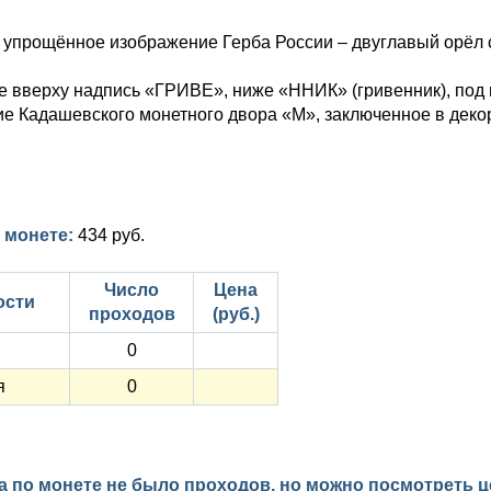
 упрощённое изображение Герба России – двуглавый орёл 
е вверху надпись «ГРИВЕ», ниже «ННИК» (гривенник), под 
е Кадашевского монетного двора «М», заключенное в деко
 монете:
434 руб.
Число
Цена
ости
проходов
(руб.)
0
я
0
а по монете не было проходов, но можно посмотреть 