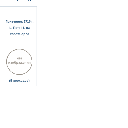
Гривенник 1718 г.
L. Петр I L на
хвосте орла
(5 проходов)