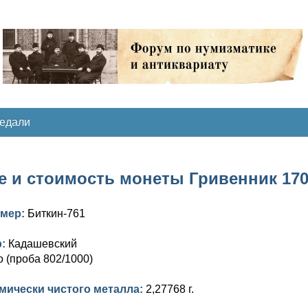
медали
 и стоимость монеты Гривенник 1706
омер:
Биткин-761
р:
Кадашевский
 (проба 802/1000)
мически чистого металла:
2,27768 г.
.