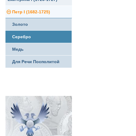
Петр I (1682-1725)
Ливонезы
Золото
Альбертусталер
Серебро
Медь
Для Речи Посполитой