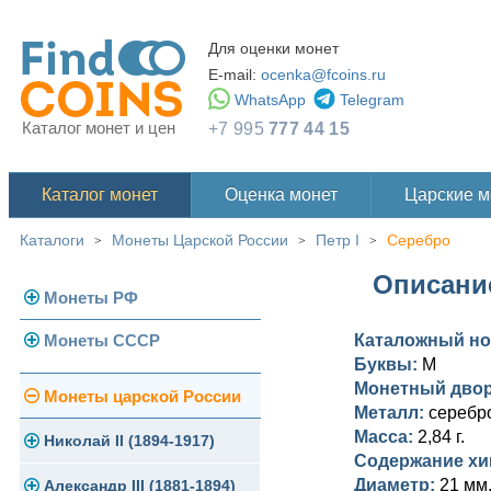
Для оценки монет
E-mail:
ocenka@fcoins.ru
WhatsApp
Telegram
Каталог монет и цен
+7 995
777 44 15
Каталог монет
Оценка монет
Царские 
Каталоги
Монеты Царской России
Петр I
Серебро
>
>
>
Описание
Монеты РФ
Монеты СССР
Каталожный н
Современная Россия
Буквы:
М
Монеты 1991-1993 гг.
Монетный дво
Погодовка СССР
Монеты царской России
Металл:
серебро
Памятные и юбилейные
Масса:
2,84 г.
Монеты 1958 года
Николай II (1894-1917)
Содержание хи
Диаметр:
21 мм
Золотые червонцы
Александр III (1881-1894)
Золото