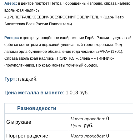
Аверс:
в центре портрет Петра I, обращенный вправо, справа налево
Елизавета I (1741-1762)
вдоль края надпись
Русско-Польские
Для Грузии
Медь
Серебро
«ЦРЬПЕТРАЛЕКСЕЕВИЧВСЕЯРОСИИПОВЕЛИТЕЛЬ.» (Царь Петр
Иоанн Антонович (1740-1741)
Для Польши
Для Польши
Медь
Золото
Алексеевич Всея России Повелитель).
Анна Иоанновна (1730-1740)
Памятные и донативные
Сибирские монеты
Серебро
Реверс:
в центре упрощённое изображение Герба России – двуглавый
орёл со скипетром и державой, увенчанный тремя коронами. Под
Петр II (1727-1730)
Для Молдавии и Валахии
Медь
лапами орла буквенное обозначение года чеканки «҂АΨА» (1701).
Справа вдоль края надпись «ПОЛУПОЛ», слева – «ТИННИК»
Екатерина I (1725-1727)
Таврические монеты
Для Пруссии
(полуполтинник). По краю монеты точечный ободок.
Петр I (1682-1725)
Ливонезы
Гурт:
гладкий.
Альбертусталер
Золото
Цена металла в монете:
1 013 руб.
Серебро
Разновидности
Медь
0
Число проходов:
G в рукаве
руб.
Цена:
Для Речи Посполитой
Портрет разделяет
0
Число проходов: