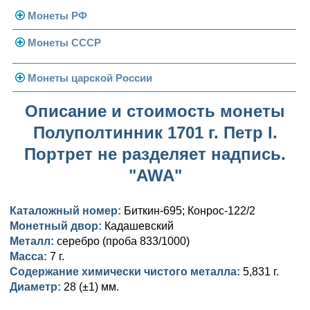
Монеты РФ
Монеты СССР
Современная Россия
Монеты 1991-1993 гг.
Погодовка СССР
Монеты царской России
Памятные и юбилейные
Монеты 1958 года
Николай II (1894-1917)
Описание и стоимость монеты
Полуполтинник 1701 г. Петр I.
Золотые червонцы
Александр III (1881-1894)
Золото
Портрет не разделяет надпись.
Памятные и юбилейные
Александр II (1855-1881)
Серебро
Золото
"AWA"
Николай I (1825-1855)
Медь
Серебро
Золото
Каталожный номер:
Биткин-695; Конрос-122/2
Александр I (1801-1825)
Германская оккупация
Медь
Серебро
Платина, золото
Монетный двор:
Кадашевский
Металл:
серебро (проба 833/1000)
Павел I (1796-1801)
Для Финляндии
Для Финляндии
Медь
Серебро
Золото
Масса:
7 г.
Содержание химически чистого металла:
5,831 г.
Екатерина II (1762-1796)
Памятные и донативные
Памятные и донативные
Для Финляндии
Медь
Серебро
Золото
Диаметр:
28 (±1) мм.
Петр III (1762)
Памятные и донативные
Для Грузии
Медь
Серебро
Золото