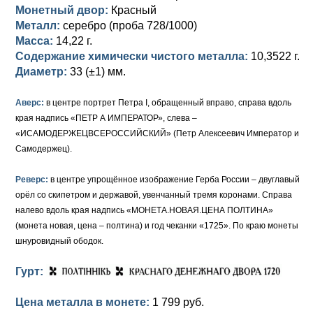
Монетный двор:
Красный
Елизавета I (1741-1762)
Русско-Польские
Для Грузии
Медь
Серебро
Металл:
серебро (проба 728/1000)
Масса:
14,22 г.
Иоанн Антонович (1740-1741)
Для Польши
Для Польши
Медь
Золото
Содержание химически чистого металла:
10,3522 г.
Диаметр:
33 (±1) мм.
Анна Иоанновна (1730-1740)
Памятные и донативные
Сибирские монеты
Серебро
Аверс:
в центре портрет Петра I, обращенный вправо, справа вдоль
Петр II (1727-1730)
Для Молдавии и Валахии
Медь
края надпись «ПЕТР А ИМПЕРАТОР», слева –
«ИСАМОДЕРЖЕЦВСЕРОССИЙСКИЙ» (Петр Алексеевич Император и
Екатерина I (1725-1727)
Таврические монеты
Для Пруссии
Самодержец).
Петр I (1682-1725)
Ливонезы
Реверс:
в центре упрощённое изображение Герба России – двуглавый
орёл со скипетром и державой, увенчанный тремя коронами. Справа
Альбертусталер
Золото
налево вдоль края надпись «МОНЕТА.НОВАЯ.ЦЕНА ПОЛТИНА»
Серебро
(монета новая, цена – полтина) и год чеканки «1725». По краю монеты
шнуровидный ободок.
Медь
Гурт:
Для Речи Посполитой
Цена металла в монете:
1 799 руб.