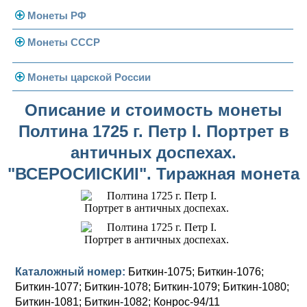
Монеты РФ
Монеты СССР
Современная Россия
Монеты 1991-1993 гг.
Погодовка СССР
Монеты царской России
Памятные и юбилейные
Монеты 1958 года
Николай II (1894-1917)
Описание и стоимость монеты
Полтина 1725 г. Петр I. Портрет в
Золотые червонцы
Александр III (1881-1894)
Золото
античных доспехах.
Памятные и юбилейные
Александр II (1855-1881)
Серебро
Золото
"ВСЕРОСИICКИI". Тиражная монета
Николай I (1825-1855)
Медь
Серебро
Золото
Александр I (1801-1825)
Германская оккупация
Медь
Серебро
Платина, золото
Павел I (1796-1801)
Для Финляндии
Для Финляндии
Медь
Серебро
Золото
Каталожный номер:
Биткин-1075; Биткин-1076;
Екатерина II (1762-1796)
Памятные и донативные
Памятные и донативные
Для Финляндии
Медь
Серебро
Золото
Биткин-1077; Биткин-1078; Биткин-1079; Биткин-1080;
Биткин-1081; Биткин-1082; Конрос-94/11
Петр III (1762)
Памятные и донативные
Для Грузии
Медь
Серебро
Золото