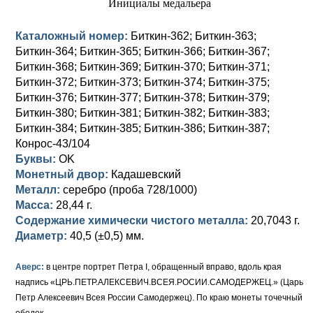
Елизавета I (1741-1762)
Русско-Польские
Для Грузии
Медь
Серебро
Каталожный номер:
Биткин-362; Биткин-363;
Биткин-364; Биткин-365; Биткин-366; Биткин-367;
Иоанн Антонович (1740-1741)
Для Польши
Для Польши
Медь
Золото
Биткин-368; Биткин-369; Биткин-370; Биткин-371;
Анна Иоанновна (1730-1740)
Памятные и донативные
Сибирские монеты
Серебро
Биткин-372; Биткин-373; Биткин-374; Биткин-375;
Биткин-376; Биткин-377; Биткин-378; Биткин-379;
Петр II (1727-1730)
Для Молдавии и Валахии
Медь
Биткин-380; Биткин-381; Биткин-382; Биткин-383;
Биткин-384; Биткин-385; Биткин-386; Биткин-387;
Екатерина I (1725-1727)
Таврические монеты
Для Пруссии
Конрос-43/104
Буквы:
OK
Петр I (1682-1725)
Ливонезы
Монетный двор:
Кадашевский
Металл:
серебро (проба 728/1000)
Альбертусталер
Золото
Масса:
28,44 г.
Содержание химически чистого металла:
20,7043 г.
Серебро
Диаметр:
40,5 (±0,5) мм.
Медь
Аверс:
в центре портрет Петра I, обращенный вправо, вдоль края
Для Речи Посполитой
надпись «ЦРЬ.ПЕТР.АЛЕКСЕВИЧ.ВСЕЯ.РОСИИ.САМОДЕРЖЕЦ.» (Царь
Петр Алексеевич Всея России Самодержец). По краю монеты точечный