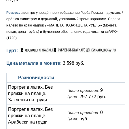
ободок.
Реверс:
в центре упрощённое изображение Герба России – двуглавый
орёл со скипетром и державой, увенчанный тремя коронами. Справа
налево по краю надпись «МАНЕТА.НОВАЯ.ЦЕНА.РУБЛЬ» (Монета
новая, цена - рубль) и буквенное обозначение года чеканки «҂АΨК»
(1720).
Гурт:
Цена металла в монете:
3 598 руб.
Разновидности
Портрет в латах. Без
9
Число проходов:
пряжки на плаще.
297 772 руб.
Цена:
Заклепки на груди
Портрет в латах. Без
0
Число проходов:
пряжки на плаще.
руб.
Цена:
Арабески на груди