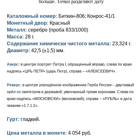
Елизавета I (1741-1762)
Русско-Польские
Для Грузии
Медь
Серебро
Каталожный номер:
Биткин-806; Конрос-41/1
Монетный двор:
Красный
Иоанн Антонович (1740-1741)
Для Польши
Для Польши
Медь
Золото
Металл:
серебро (проба 833/1000)
Анна Иоанновна (1730-1740)
Памятные и донативные
Сибирские монеты
Серебро
Масса:
28 г.
Содержание химически чистого металла:
23,324 г.
Петр II (1727-1730)
Для Молдавии и Валахии
Медь
Диаметр:
42,5 (±1,5) мм.
Екатерина I (1725-1727)
Таврические монеты
Для Пруссии
Аверс:
в центре портрет Петра I, обращенный вправо, слева по краю
надпись «ЦРЬ ПЕТР» (царь Петр), справа – «АЛЕКСЕЕВИЧ».
Петр I (1682-1725)
Ливонезы
Реверс:
в центре упрощённое изображение Герба России – двуглавый
Альбертусталер
Золото
орёл со скипетром и державой, увенчанный тремя коронами. Слева по
краю надпись «МОСКОВСКИ» (московский), справа – «РУБЛЬ» и дата
Серебро
чеканки «1.7.1.2».
Медь
Гурт:
гладкий.
Для Речи Посполитой
Цена металла в монете:
4 054 руб.