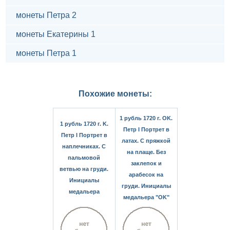
монеты Петра 2
монеты Екатерины 1
монеты Петра 1
Похожие монеты:
1 рубль 1720 г. OK.
1 рубль 1720 г. K.
Петр I Портрет в
Петр I Портрет в
латах. С пряжкой
наплечниках. С
на плаще. Без
пальмовой
заклепок и
ветвью на груди.
арабесок на
Инициалы
груди. Инициалы
медальера
медальера "OK"