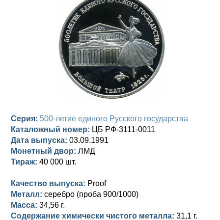
Анна Иоанновна (1730-1740)
Памятные и донативные
Сибирские монеты
Серебро
Петр II (1727-1730)
Для Молдавии и Валахии
Медь
Екатерина I (1725-1727)
Таврические монеты
Для Пруссии
Петр I (1682-1725)
Ливонезы
Альбертусталер
Золото
Серия:
500-летие единого Русского государства
Серебро
Каталожный номер:
ЦБ РФ-3111-0011
Дата выпуска:
03.09.1991
Медь
Монетный двор:
ЛМД
Для Речи Посполитой
Тираж:
40 000 шт.
Качество выпуска:
Proof
Металл:
серебро (проба 900/1000)
Масса:
34,56 г.
Содержание химически чистого металла:
31,1 г.