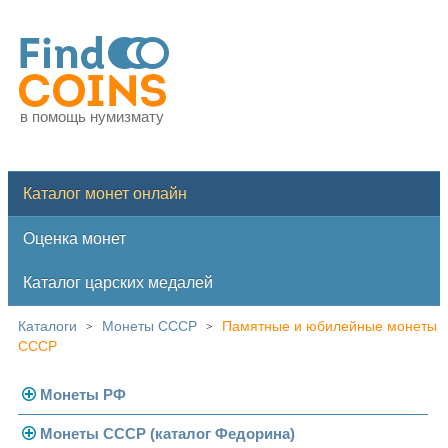
в помощь нумизмату
Каталог монет онлайн
Оценка монет
Каталог царских медалей
Каталоги
Монеты СССР
Памятные и юбилейные монеты
>
>
СССР
Монеты РФ
Монеты СССР (каталог Федорина)
Современная Россия