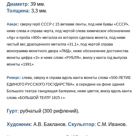
Диаметр:
39 мм.
Толщина:
3,3 мм.
Аверс:
сверху герб СССР с 15 витками ленты, под ним буквы «СССР»,
ниже слева и справа черта, под чертой слева химическое обозначение
«Ag» и проба «900» металла из которого сделана монета, под ними
чистый вес драгоценного металла «31,1», под чертой справа
монограмма монетного двора «ЛМД», ниже обозначение достоинства
монеты цифра «3» и ниже слово «РУБЛЯ», внизу у канта год выпуска
монеты «1991».
Реверс:
слева, сверху и справа вдоль канта монеты слова «500-ЛЕТИЕ
ЕДИНОГО РУССКОГО ГОСУДАРСТВА», в середине на фоне здания
Большого театра танцующая балерина, ниже цветок, внизу вдоль канта
слова «БОЛЬШОЙ ТЕАТР 1825 г.».
Гурт:
рубчатый (300 рифлений).
Художник:
А.В. Бакланов.
Скульптор:
С.М. Иванов.