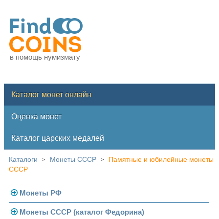
в помощь нумизмату
Каталог монет онлайн
Оценка монет
Каталог царских медалей
Каталоги
Монеты СССР
Памятные и юбилейные монеты
>
>
СССР
Монеты РФ
Монеты СССР (каталог Федорина)
Современная Россия