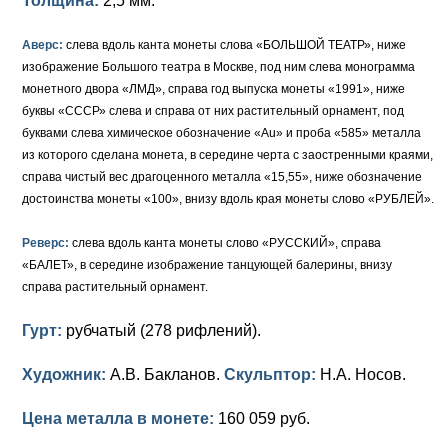
Толщина:
2,5 мм.
Аверс:
слева вдоль канта монеты слова «БОЛЬШОЙ ТЕАТР», ниже
изображение Большого театра в Москве, под ним слева монограмма
монетного двора «ЛМД», справа год выпуска монеты «1991», ниже
буквы «СССР» слева и справа от них растительный орнамент, под
буквами слева химическое обозначение «Au» и проба «585» металла
из которого сделана монета, в середине черта с заостренными краями,
справа чистый вес драгоценного металла «15,55», ниже обозначение
достоинства монеты «100», внизу вдоль края монеты слово «РУБЛЕЙ».
Реверс:
слева вдоль канта монеты слово «РУССКИЙ», справа
«БАЛЕТ», в середине изображение танцующей балерины, внизу
справа растительный орнамент.
Гурт:
рубчатый (278 рифлений).
Художник:
А.В. Бакланов.
Скульптор:
Н.А. Носов.
Цена металла в монете:
160 059 руб.