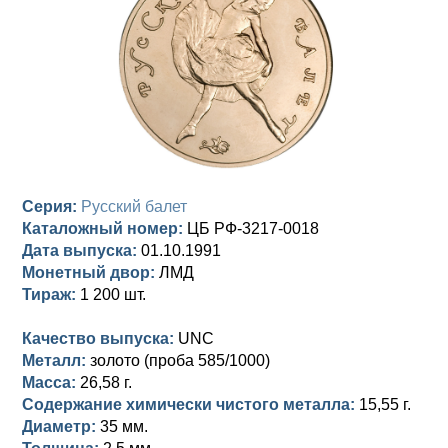
Анна Иоанновна (1730-1740)
Памятные и донативные
Сибирские монеты
Серебро
Петр II (1727-1730)
Для Молдавии и Валахии
Медь
Екатерина I (1725-1727)
Таврические монеты
Для Пруссии
Петр I (1682-1725)
Ливонезы
Альбертусталер
Золото
Серия:
Русский балет
Каталожный номер:
ЦБ РФ-3217-0018
Серебро
Дата выпуска:
01.10.1991
Монетный двор:
ЛМД
Медь
Тираж:
1 200 шт.
Для Речи Посполитой
Качество выпуска:
UNC
Металл:
золото (проба 585/1000)
Масса:
26,58 г.
Содержание химически чистого металла:
15,55 г.
Диаметр:
35 мм.