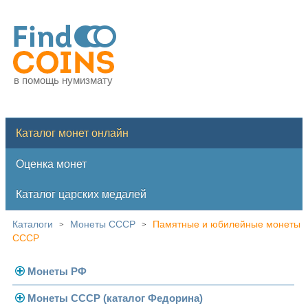
в помощь нумизмату
Каталог монет онлайн
Оценка монет
Каталог царских медалей
Каталоги
Монеты СССР
Памятные и юбилейные монеты
>
>
СССР
Монеты РФ
Монеты СССР (каталог Федорина)
Современная Россия