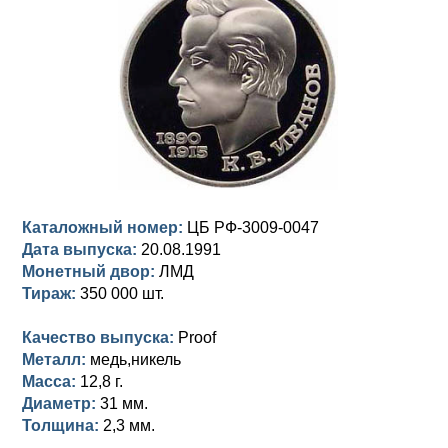
Анна Иоанновна (1730-1740)
Памятные и донативные
Сибирские монеты
Серебро
Петр II (1727-1730)
Для Молдавии и Валахии
Медь
Екатерина I (1725-1727)
Таврические монеты
Для Пруссии
Петр I (1682-1725)
Ливонезы
Альбертусталер
Золото
Каталожный номер:
ЦБ РФ-3009-0047
Серебро
Дата выпуска:
20.08.1991
Монетный двор:
ЛМД
Медь
Тираж:
350 000 шт.
Для Речи Посполитой
Качество выпуска:
Proof
Металл:
медь,никель
Масса:
12,8 г.
Диаметр:
31 мм.
Толщина:
2,3 мм.